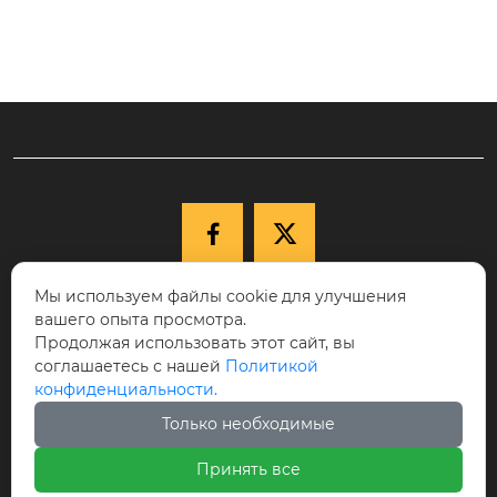


Мы используем файлы cookie для улучшения

+86-15040177271
вашего опыта просмотра.
КНР, провинция Ляонин, г. Шэньян,
Продолжая использовать этот сайт, вы
соглашаетесь с нашей
Политикой

Новый район Шэньбэй, ул. Цююэху, д.
конфиденциальности.
68-17, индекс 110122.
Только необходимые

cici@ikspvd.com
Принять все