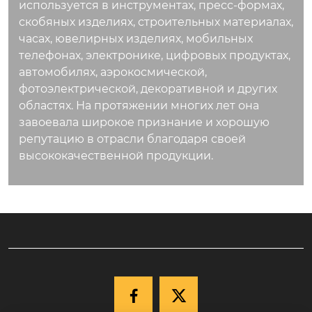
используется в инструментах, пресс-формах,
скобяных изделиях, строительных материалах,
часах, ювелирных изделиях, мобильных
телефонах, электронике, цифровых продуктах,
автомобилях, аэрокосмической,
фотоэлектрической, декоративной и других
областях. На протяжении многих лет она
завоевала широкое признание и хорошую
репутацию в отрасли благодаря своей
высококачественной продукции.

