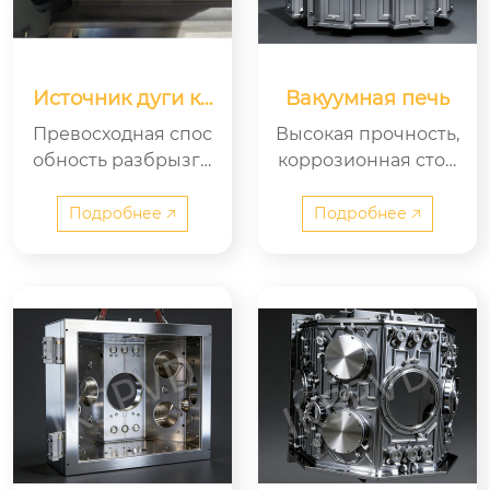
Источник дуги ко
Вакуумная печь
лонны
Превосходная спос
Высокая прочность,
обность разбрызги
коррозионная стой
вания для сложных
кость. Легко чистит
деталей. Высокая п
ся, высокая скорост
Подробнее 🡥
Подробнее 🡥
лотность и однород
ь откачки. Низкий у
ность пленки. Длит
ровень утечки, выс
ельный срок служб
окая стабильность в
ы мишени, высокая
акуума. Большая пр
степень использова
оизводительность д
ния. Стабильная дуг
ля массового произ
а, низкое образован
водства. Хорошая ге
ие капель. Двойное
рметизация и длит
применение: для де
ельный срок служб
корирования и нан
ы.