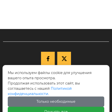


Мы используем файлы cookie для улучшения

+86-15040177271
вашего опыта просмотра.
КНР, провинция Ляонин, г. Шэньян,
Продолжая использовать этот сайт, вы
соглашаетесь с нашей
Политикой

Новый район Шэньбэй, ул. Цююэху, д.
конфиденциальности.
68-17, индекс 110122.
Только необходимые

cici@ikspvd.com
Принять все