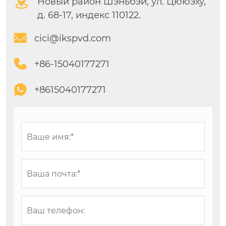

Новый район Шэньбэй, ул. Цююэху,
д. 68-17, индекс 110122.

cici@ikspvd.com

+86-15040177271

+8615040177271