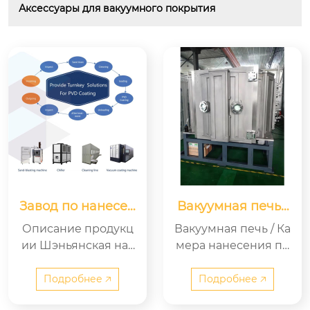
Аксессуары для вакуумного покрытия
Завод по нанесен
Вакуумная печь /
ию PVD-покрыти
Камера нанесени
Описание продукц
Вакуумная печь / Ка
й «под ключ».
я покрытия
ии Шэньянская нау
мера нанесения по
чно-техническая ко
крытий. Декоратив
мпания с ограниче
ная вакуумная уста
Подробнее 🡥
Подробнее 🡥
нной ответственно
новка для нанесени