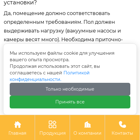
установки?
Да, помещение должно соответствовать
определенным требованиям. Пол должен
выдерживать нагрузку (вакуумные насосы и
камеры весят много). Необходима приточно-
вытяжная вентиляция для удаления тепла и
Мы используем файлы cookie для улучшения
возможных газовых выбросов. Температура в
вашего опыта просмотра.
цеху должна поддерживаться в диапазоне 18–
Продолжая использовать этот сайт, вы
соглашаетесь с нашей
Политикой
25°C, так как колебания температуры влияют на
конфиденциальности.
работу вакуумметров и герметичность
Только необходимые
уплотнений. Влажность не должна превышать
60%, чтобы избежать конденсации внутри
Принять все
электрошкафов.
Заключение: ваш следующий




шаг к модернизации
Главная
Продукция
О компании
Контакты