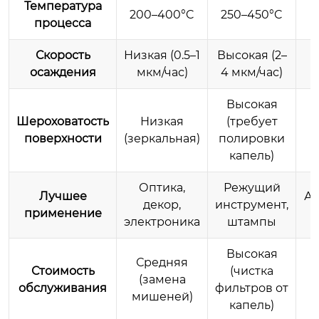
Температура
200–400°C
250–450°C
процесса
Скорость
Низкая (0.5–1
Высокая (2–
С
осаждения
мкм/час)
4 мкм/час)
Высокая
Шероховатость
Низкая
(требует
поверхности
(зеркальная)
полировки
капель)
Оптика,
Режущий
Лучшее
Ал
декор,
инструмент,
применение
электроника
штампы
Высокая
Средняя
Стоимость
(чистка
(замена
обслуживания
фильтров от
мишеней)
капель)