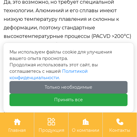
Да, это возможно, но требует специальной
технологии. Алюминий и его сплавы имеют
низкую температуру плавления и склонны к
деформации, поэтому стандартные
высокотемпературные процессы (PACVD >200°C)
неприменимы. Необходимо использовать
Мы используем файлы cookie для улучшения
низкотемпературные методы (HiPIMS или
вашего опыта просмотра.
модифицированный магнетрон) с температурой
Продолжая использовать этот сайт, вы
процесса до 60–80°C. Для пластиков (PEEK, POM)
соглашаетесь с нашей
Политикой
конфиденциальности.
обязательным условием является нанесение
Только необходимые
толстого адгезионного подслоя
(кремнийорганического или металлического), так
Принять все
как прямое осаждение углерода на полимер
невозможно из-за разницы коэффициентов




термического расширения. Не каждый
Главная
Продукция
О компании
Контакты
подрядчик в Москве имеет такие настройки,