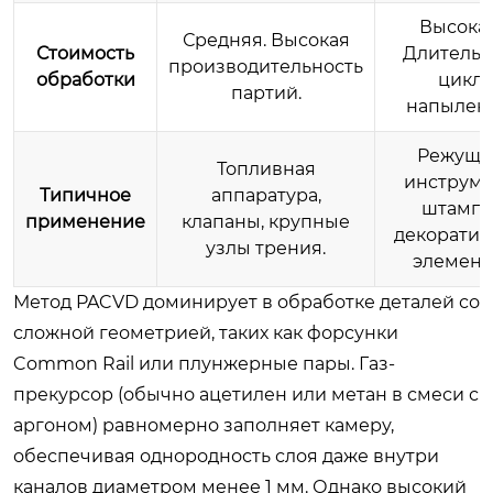
Высокая
Средняя. Высокая
Стоимость
Длитель
производительность
обработки
цикл
партий.
напылен
Режущи
Топливная
инструме
Типичное
аппаратура,
штампы
применение
клапаны, крупные
декорати
узлы трения.
элемент
Метод PACVD доминирует в обработке деталей со
сложной геометрией, таких как форсунки
Common Rail или плунжерные пары. Газ-
прекурсор (обычно ацетилен или метан в смеси с
аргоном) равномерно заполняет камеру,
обеспечивая однородность слоя даже внутри
каналов диаметром менее 1 мм. Однако высокий