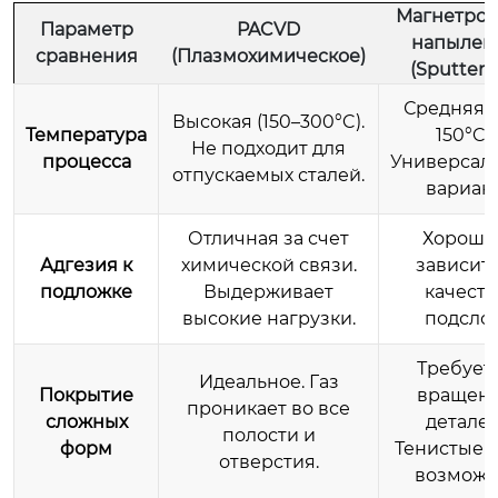
Магнетро
Параметр
PACVD
напылен
сравнения
(Плазмохимическое)
(Sputteri
Средняя (
Высокая (150–300°C).
Температура
150°C).
Не подходит для
процесса
Универсал
отпускаемых сталей.
вариант
Отличная за счет
Хорошая
Адгезия к
химической связи.
зависит 
подложке
Выдерживает
качеств
высокие нагрузки.
подслоя
Требует
Идеальное. Газ
Покрытие
вращен
проникает во все
сложных
деталей
полости и
форм
Тенистые 
отверстия.
возможн