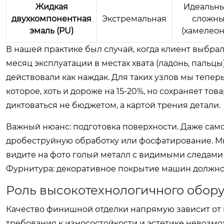
Жидкая
Идеальны
двухкомпонентная
Экстремальная
сложны
эмаль (PU)
(хамелеон,
В нашей практике был случай, когда клиент выбра
месяц эксплуатации в местах хвата (ладонь, пальцы
действовали как наждак. Для таких узлов мы тепер
которое, хоть и дороже на 15-20%, но сохраняет то
диктоваться не бюджетом, а картой трения детали.
Важный нюанс: подготовка поверхности. Даже само
дробеструйную обработку или фосфатирование. Мы 
видите на фото голый металл с видимыми следами 
Фурнитура: декоративное покрытие машин должно н
Роль высокотехнологичного обор
Качество финишной отделки напрямую зависит от
требования к износостойкости и эстетике невозм