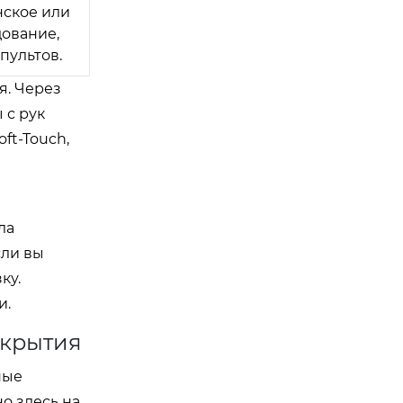
ское или
ование,
пультов.
я. Через
 с рук
ft-Touch,
н
ла
сли вы
ку.
и.
окрытия
ные
о здесь на