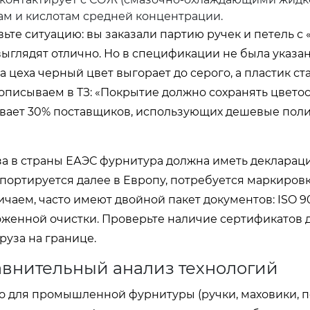
м и кислотам средней концентрации.
те ситуацию: вы заказали партию ручек и петель с
ыглядят отлично. Но в спецификации не была указан
а цеха черный цвет выгорает до серого, а пластик с
описываем в ТЗ: «Покрытие должно сохранять цветос
отсеивает 30% поставщиков, использующих дешевые по
за в страны ЕАЭС фурнитура должна иметь декларац
спортируется далее в Европу, потребуется маркировк
чаем, часто имеют двойной пакет документов: ISO 9
оженной очистки.
Проверьте наличие сертификатов 
руза на границе.
авнительный анализ технологий
о для промышленной фурнитуры (ручки, маховики, п