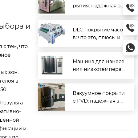
рытия: надёжная за
щита и повышенны
й ресурс деталей
ыбора и
DLC покрытие часо
в: что это, плюсы и
минусы, как ухажив
с тем, что
ать
вное
Машина для нанесе
ния низкотемперат
ых зон.
урного покрытия D
 слоя в
LC — надёжное реш
50.
ение для промышл
Вакуумное покрыти
енного применени
е PVD: надёжная за
Результат
я
щита и декор для м
ративно-
еталлов
ышенной
ификации и
логи по