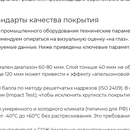
андарты качества покрытия
и промышленного оборудования технические парам
ендуем опираться на визуальную оценку «на глаз».
руемые данные. Ниже приведены ключевые парамет
ален диапазон 60-80 мкм. Слой тоньше 40 мкм не о
ще 120 мкм может привести к эффекту «апельсиновой
балла по методу решетчатых надрезов (ISO 2409). В
м (Impact Test), чтобы исключить хрупкость покрыти
х умеренного и холодного климата (типично для РФ)
 -40°C до +60°C без растрескивания. Это требовани
 контактирует с СОЖ (смазочно-охлаждающими жидк