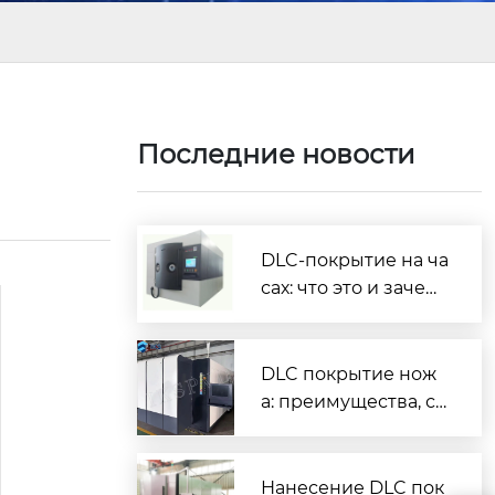
Последние новости
DLC-покрытие на ча
сах: что это и зачем
нужно
DLC покрытие нож
а: преимущества, ср
ок службы и как вы
брать
Нанесение DLC пок