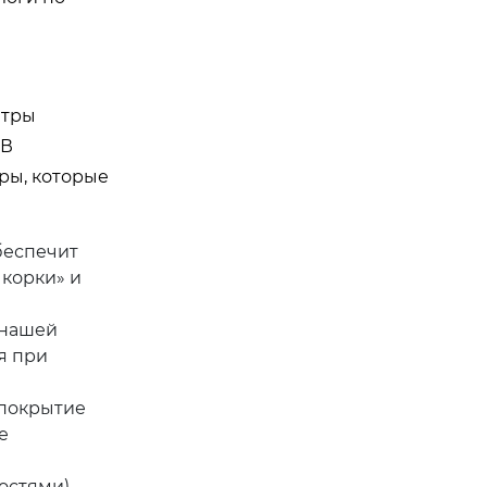
етры
 В
ры, которые
беспечит
 корки» и
 нашей
я при
 покрытие
е
остями).