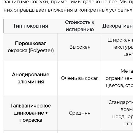
защитные кожухи) применимы далеко не все. Мы пр
них оправдывает вложения в конкретных условиях 
Стойкость к
Тип покрытия
Декоративн
истиранию
Широкая г
Порошковая
Высокая
текстуры
окраска (Polyester)
«ан
Мета
Анодирование
Очень высокая
ограничен
алюминия
цветов, ст
Стандартн
Гальваническое
возм
цинкование +
Средняя
неоднор
покраска
отт