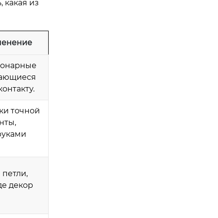
 какая из
менение
ционарные
гающиеся
онтакту.
ки точной
нты,
руками
 петли,
де декор