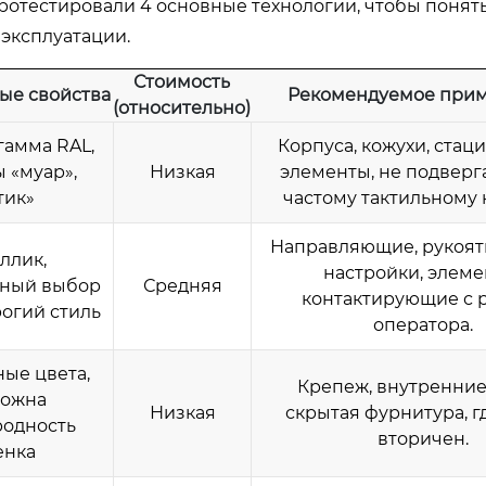
отестировали 4 основные технологии, чтобы понять,
эксплуатации.
Стоимость
ые свойства
Рекомендуемое при
(относительно)
амма RAL,
Корпуса, кожухи, ста
 «муар»,
Низкая
элементы, не подвер
тик»
частому тактильному к
Направляющие, рукоят
ллик,
настройки, элеме
ный выбор
Средняя
контактирующие с 
рогий стиль
оператора.
ые цвета,
Крепеж, внутренние
ожна
Низкая
скрытая фурнитура, г
одность
вторичен.
енка