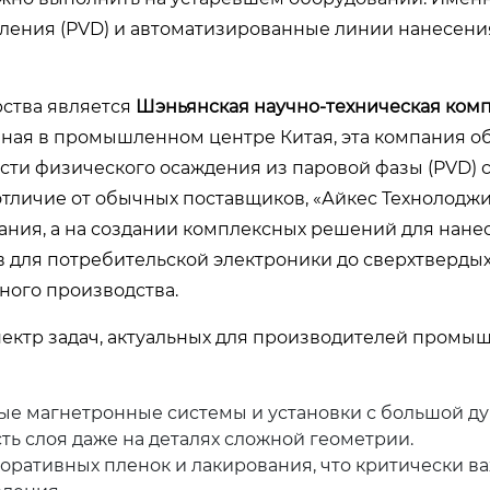
ления (PVD) и автоматизированные линии нанесени
рства является
Шэньянская научно-техническая ком
нная в промышленном центре Китая, эта компания о
сти физического осаждения из паровой фазы (PVD) 
личие от обычных поставщиков, «Айкес Технолодж
ания, а на создании комплексных решений для нане
в для потребительской электроники до сверхтверды
ного производства.
пектр задач, актуальных для производителей промы
е магнетронные системы и установки с большой ду
 слоя даже на деталях сложной геометрии.
оративных пленок и лакирования, что критически в