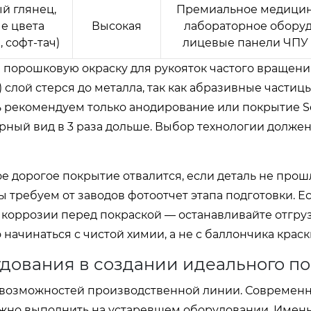
й глянец,
Премиальное медицин
е цвета
Высокая
лабораторное оборуд
 софт-тач)
лицевые панели ЧПУ 
л порошковую окраску для рукояток частого вращени
) слой стерся до металла, так как абразивные частицы
ь рекомендуем только анодирование или покрытие So
варный вид в 3 раза дольше. Выбор технологии долже
е дорогое покрытие отвалится, если деталь не прош
требуем от заводов фотоотчет этапа подготовки. Е
коррозии перед покраской — останавливайте отгруз
ачинаться с чистой химии, а не с баллончика краск
удования в создании идеального п
 возможностей производственной линии. Современ
ожно выполнить на устаревшем оборудовании. Именн