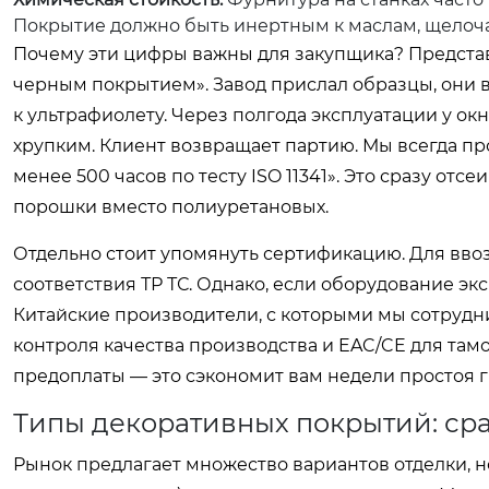
Покрытие должно быть инертным к маслам, щелоча
Почему эти цифры важны для закупщика? Представь
черным покрытием». Завод прислал образцы, они в
к ультрафиолету. Через полгода эксплуатации у окн
хрупким. Клиент возвращает партию. Мы всегда пр
менее 500 часов по тесту ISO 11341». Это сразу 
порошки вместо полиуретановых.
Отдельно стоит упомянуть сертификацию. Для вво
соответствия ТР ТС. Однако, если оборудование эк
Китайские производители, с которыми мы сотрудни
контроля качества производства и EAC/CE для там
предоплаты — это сэкономит вам недели простоя г
Типы декоративных покрытий: ср
Рынок предлагает множество вариантов отделки, н