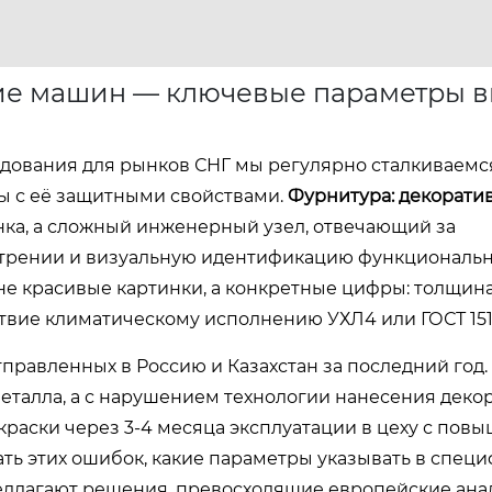
ие машин — ключевые параметры в
ования для рынков СНГ мы регулярно сталкиваемся 
ы с её защитными свойствами.
Фурнитура: декорати
нка, а сложный инженерный узел, отвечающий за
 трении и визуальную идентификацию функциональн
е красивые картинки, а конкретные цифры: толщина
ствие климатическому исполнению УХЛ4 или ГОСТ 151
правленных в Россию и Казахстан за последний год. 
металла, а с нарушением технологии нанесения деко
краски через 3-4 месяца эксплуатации в цеху с пов
ать этих ошибок, какие параметры указывать в спец
едлагают решения, превосходящие европейские ана