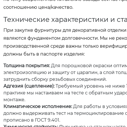
соотношению цена/качество.
Технические характеристики и ст
При закупке фурнитуры для декоративной отделк
являются фундаментом долговечности. Мы не реком
производственной среде важны только верифици
должны быть в паспорте изделия:
Толщина покрытия:
Для порошковой окраски оптим
электроизоляцию и защиту от царапин, а слой тол
затруднить сборку резьбовых соединений.
Адгезия (сцепление):
Требуемый уровень не ниже 1 
практике мы настаиваем на тесте с обратным ударо
монтаже.
Климатическое исполнение:
Для работы в условия
должно выдерживать тест на термоциклирование от
прописано в ГОСТ 9.401.
Химическая стойкость:
Фурнитура на станках часто