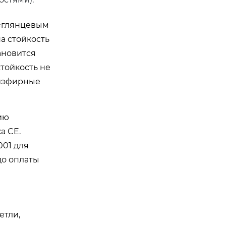
 «глянцевым
а стойкость
тановится
тойкость не
лиэфирные
ию
а CE.
001 для
до оплаты
етли,