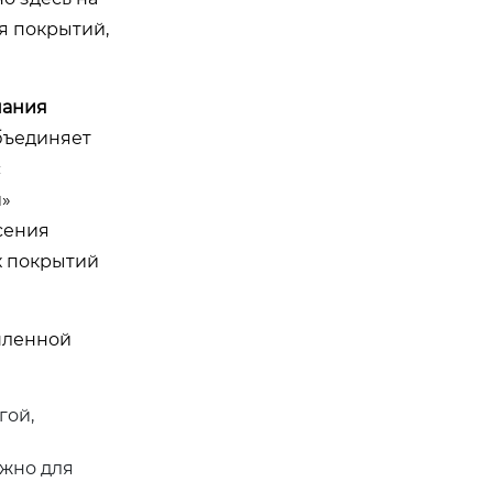
я покрытий,
пания
бъединяет
с
и»
сения
х покрытий
шленной
гой,
ажно для