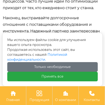
процессов. Часто лучшие идеи по оптимизации
приходят от тех, кто ежедневно стоит у станка.
Наконец, выстраивайте долгосрочные
отношения с поставщиками оборудования и
инструмента. Надежный партнер заинтересован
в вашем успехе и готов предложить
Мы используем файлы cookie для улучшения
инжиниринговую поддержку, помощь в подборе
вашего опыта просмотра.
Продолжая использовать этот сайт, вы
режимов и оперативную поставку запчастей.
соглашаетесь с нашей
Политикой
Рынок переполнен предложениями, но найти
конфиденциальности.
партнера, который разделяет ваши ценности
Только необходимые
качества и надежности, — задача
Принять все
первостепенной важности. Помните, что
фрезы и
вакуумные машины для покрытия
— это
инструменты создания добавленной стоимости,




и их эффективность напрямую зависит от
Главная
Продукция
О компании
Контакты
компетенции команды, которая ими управляет.