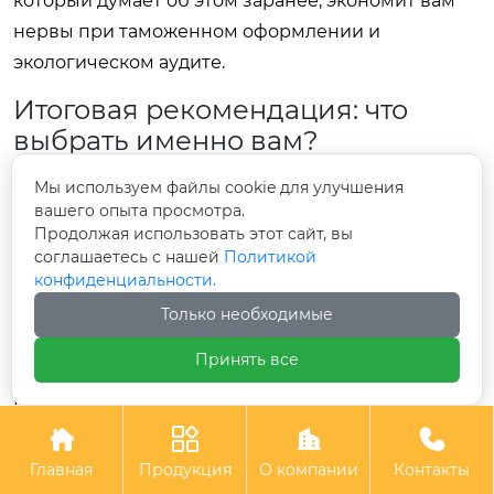
который думает об этом заранее, экономит вам
нервы при таможенном оформлении и
экологическом аудите.
Итоговая рекомендация: что
выбрать именно вам?
Универсального ответа нет, но есть четкая логика
Мы используем файлы cookie для улучшения
вашего опыта просмотра.
выбора. Если вам нужна
максимальная
Продолжая использовать этот сайт, вы
производительность и вы работаете с большими
соглашаетесь с нашей
Политикой
объемами стекла или пленки
, смотрите в сторону
конфиденциальности.
Von Ardenne или ZNShine. Если ваш приоритет —
Только необходимые
высокотехнологичные покрытия для
Принять все
микроэлектроники или оптики
, то Applied
Materials, Ulvac или Leybold Optics вне
конкуренции, несмотря на цену. Для




инструментального производства и нанесения
Главная
Продукция
О компании
Контакты
твердых покрытий
CemeCon задает тон, но