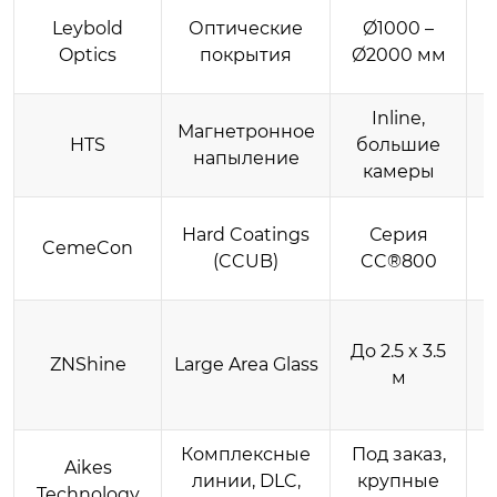
Leybold
Оптические
Ø1000 –
Optics
покрытия
Ø2000 мм
Inline,
Магнетронное
HTS
большие
напыление
камеры
Hard Coatings
Серия
CemeCon
(CCUB)
CC®800
До 2.5 x 3.5
ZNShine
Large Area Glass
м
Комплексные
Под заказ,
Aikes
линии, DLC,
крупные
Technology