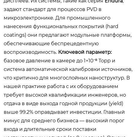
дисплеев. Их системы, такие как серия
Endura
,
задают стандарт для процессов PVD в
микроэлектронике. Для промышленного
нанесения функциональных покрытий (hard
coatings) они предлагают модульные платформы,
обеспечивающие беспрецедентную
воспроизводимость.
Ключевой параметр:
базовое давление в камере до 1×10⁻⁸ Торр и
система автоматической калибровки источников,
что критично для многослойных наноструктур. В
нашей практике работа с их оборудованием
требует высокой квалификации инженеров, но
отдача в виде выхода годной продукции (yield)
выше 99.2% оправдывает инвестиции. Главный
минус для среднего бизнеса — высокий порог
входа и длительные сроки поставки