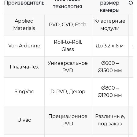
Производитель
размер
Се
технология
камеры
Applied
Кластерные
PVD, CVD, Etch
Materials
модули
Roll-to-Roll,
Von Ardenne
До 3.2 x 6 м
C
Glass
Универсальное
Ø600 –
Е
Плазма-Тех
PVD
Ø1500 мм
Ø800 –
SingVac
D-PVD, Декор
Ø1200 мм
Прецизионное
Различные,
Ulvac
PVD
под заказ