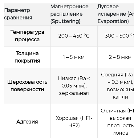
Магнетронное
Дуговое
Параметр
распыление
испарение (Arc
сравнения
(Sputtering)
Evaporation)
Температура
200 – 450 °C
300 – 500 °C
процесса
Толщина
1 – 5 мкм
2 – 8 мкм
покрытия
Средняя (Ra 0.
Низкая (Ra <
Шероховатость
– 0.3 мкм),
0.05 мкм),
поверхности
возможны
зеркальная
капли
Отличная (HF1)
Хорошая (HF1-
высокая
Адгезия
HF2)
плотность
ионов