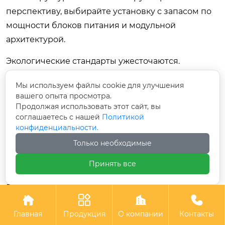
перспективу, выбирайте установку с запасом по
мощности блоков питания и модульной
архитектурой.
Экологические стандарты ужесточаются.
Процессы становятся более
Мы используем файлы cookie для улучшения
энергоэффективными. Рекуперация тепла от
вашего опыта просмотра.
систем охлаждения и использование частотных
Продолжая использовать этот сайт, вы
преобразователей на насосах становятся нормой.
соглашаетесь с нашей
Политикой
конфиденциальности.
Также растет спрос на биосовместимые
Только необходимые
покрытия для медицины (нитрид титана, оксиды).
Для работы в этой сфере потребуется
Принять все
оборудование высшего класса чистоты (Clean
Room class 1000 или лучше) и валидация




процессов по медицинским стандартам.
Главная
Продукция
О компании
Контакты
Цифровизация производства затрагивает и