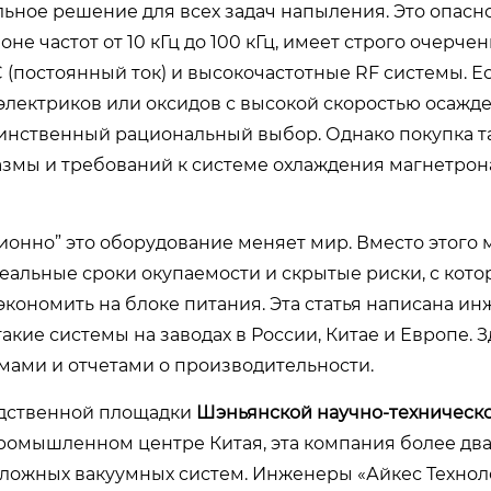
льное решение для всех задач напыления. Это опасн
е частот от 10 кГц до 100 кГц, имеет строго очерч
 (постоянный ток) и высокочастотные RF системы. Е
электриков или оксидов с высокой скоростью осажд
динственный рациональный выбор. Однако покупка т
мы и требований к системе охлаждения магнетрон
ционно” это оборудование меняет мир. Вместо этого 
еальные сроки окупаемости и скрытые риски, с кот
экономить на блоке питания. Эта статья написана и
кие системы на заводах в России, Китае и Европе. З
мами и отчетами о производительности.
одственной площадки
Шэньянской научно-техническ
промышленном центре Китая, эта компания более два
сложных вакуумных систем. Инженеры «Айкес Техно