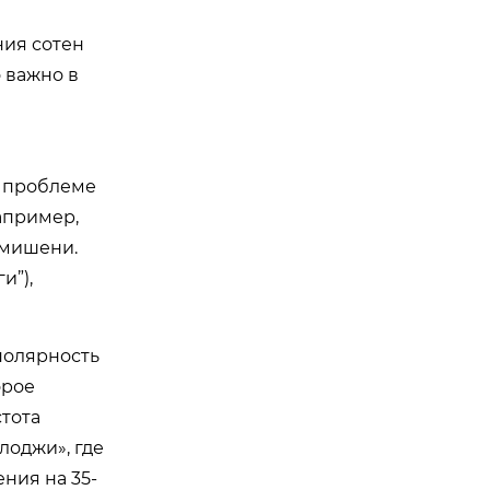
ния сотен
 важно в
к проблеме
апример,
 мишени.
и”),
полярность
орое
стота
лоджи», где
ния на 35-