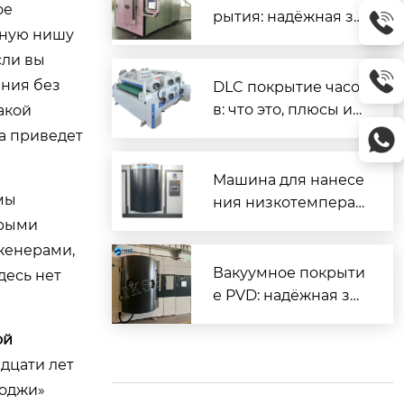
ое
рытия: надёжная за
енную нишу
щита и повышенны
сли вы
й ресурс деталей
ения без
DLC покрытие часо
в: что это, плюсы и
акой
минусы, как ухажив
а приведет
ать
Машина для нанесе
мы
ния низкотемперат
орыми
урного покрытия D
LC — надёжное реш
нженерами,
ение для промышл
Вакуумное покрыти
десь нет
енного применени
е PVD: надёжная за
я
щита и декор для м
ой
еталлов
дцати лет
лоджи»