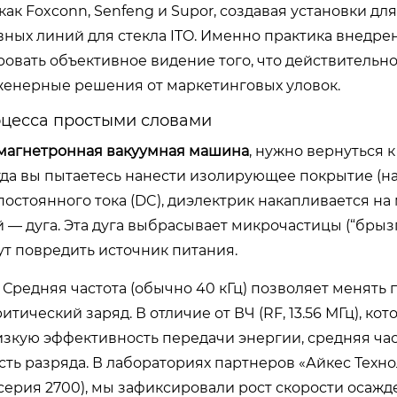
ак Foxconn, Senfeng и Supor, создавая установки для
ных линий для стекла ITO. Именно практика внедре
овать объективное видение того, что действительно
женерные решения от маркетинговых уловок.
оцесса простыми словами
 магнетронная вакуумная машина
, нужно вернуться 
да вы пытаетесь нанести изолирующее покрытие (н
стоянного тока (DC), диэлектрик накапливается на
й — дуга. Эта дуга выбрасывает микрочастицы (“брызг
ут повредить источник питания.
Средняя частота (обычно 40 кГц) позволяет менять 
тический заряд. В отличие от ВЧ (RF, 13.56 МГц), кот
изкую эффективность передачи энергии, средняя ча
ть разряда. В лабораториях партнеров «Айкес Техно
серия 2700), мы зафиксировали рост скорости осажде