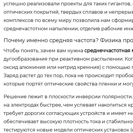
успешно реализовали проекты для таких гигантов, к
оптических покрытий, твердых сплавов и непрерыв
комплексов по всему миру позволила нам сформир
среднечастотном напылении, отделив рабочие ин
Почему именно средняя частота? Физика пр
Чтобы понять, зачем вам нужна
среднеччастотная
дугообразования при реактивном распылении. Ког
оксид алюминия или нитрид кремния) с помощью по
Заряд растет до тех пор, пока не происходит пробо
которые портят оптические свойства пленки и мог
Решение лежит в плоскости инверсии полярности. 
на электродах быстрее, чем успевает накопиться кри
требует дорогих согласующих устройств и имеет н
обеспечивает высокую плотность тока и стабильнос
тестируются новые модели оптических установок (