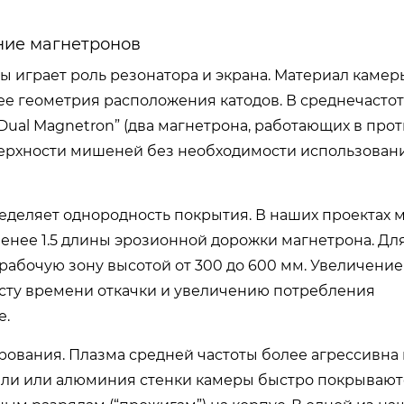
ние магнетронов
ты играет роль резонатора и экрана. Материал каме
нее геометрия расположения катодов. В среднечасто
ual Magnetron” (два магнетрона, работающих в прот
верхности мишеней без необходимости использован
деляет однородность покрытия. В наших проектах 
енее 1.5 длины эрозионной дорожки магнетрона. Дл
рабочую зону высотой от 300 до 600 мм. Увеличени
сту времени откачки и увеличению потребления
е.
ования. Плазма средней частоты более агрессивна 
али или алюминия стенки камеры быстро покрывают