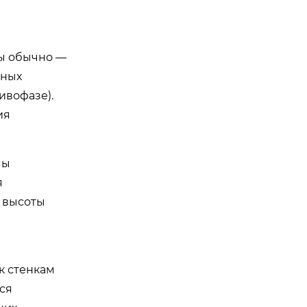
ры обычно —
тных
ивофазе).
ия
мы
я
е высоты
к стенкам
ся