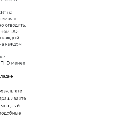
Вт на
аемая в
о отводить.
 чем DC-
на каждый
 на каждом
ике
 THD менее
аладке
езультате
апрашивайте
й мощный
 подобные