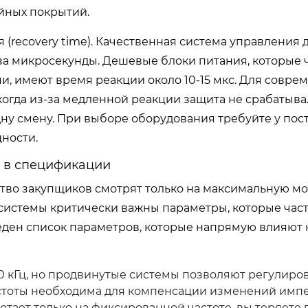
йных покрытий.
(recovery time). Качественная система управления 
 за микросекунды. Дешевые блоки питания, которые 
 имеют время реакции около 10-15 мкс. Для совре
когда из-за медленной реакции защита не срабатывал
дну смену. При выборе оборудования требуйте у пос
ности.
ь в спецификации
во закупщиков смотрят только на максимальную м
 системы критически важны параметры, которые част
ден список параметров, которые напрямую влияют 
 кГц, но продвинутые системы позволяют регулиров
частоты необходима для компенсации изменений имп
тает только на фиксированной частоте, вы теряете 