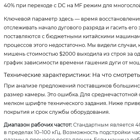
40% при переходе с DC на MF режим для многосло
Ключевой параметр здесь — время восстановления 
отслеживать начало дугового разряда и гасить его
поставляются с бюджетными китайскими машинами,
процессов этого недостаточно. Мы видели случаи, 
мишень стоимостью $2000 выходила из строя за о
график зависимости времени гашения дуги от мощ
Технические характеристики: На что смотрет
При анализе предложений поставщиков большинст
размер камеры. Это ошибка. Для среднечастотной
мелком шрифте технического задания. Ниже приве
покрытия и срок службы оборудования.
Диапазон рабочих частот:
Стандартным является 40
в пределах 10–100 кГц. Возможность подстройки 
плазмы в процессе роста пленки. Если машина рабо