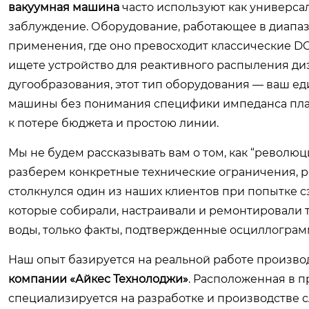
вакуумная машина
часто используют как универса
заблуждение. Оборудование, работающее в диапазон
применения, где оно превосходит классические DC
ищете устройство для реактивного распыления ди
дугообразования, этот тип оборудования — ваш е
машины без понимания специфики импеданса плаз
к потере бюджета и простою линии.
Мы не будем рассказывать вам о том, как “револю
разберем конкретные технические ограничения, р
столкнулся один из наших клиентов при попытке с
которые собирали, настраивали и ремонтировали та
воды, только факты, подтвержденные осциллограм
Наш опыт базируется на реальной работе произв
компании «Айкес Технолоджи»
. Расположенная в 
специализируется на разработке и производстве 