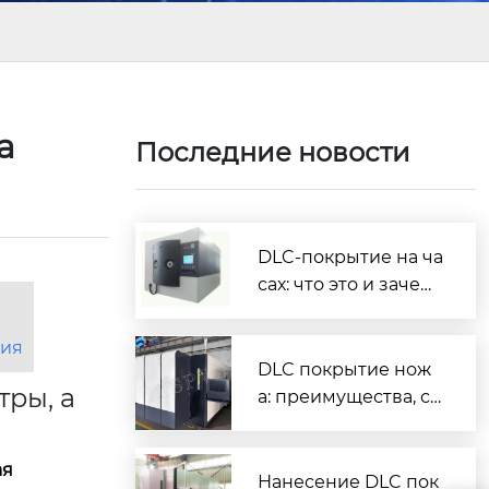
на
Последние новости
DLC-покрытие на ча
сах: что это и зачем
нужно
ния
DLC покрытие нож
ры, а
а: преимущества, ср
ок службы и как вы
брать
ая
Нанесение DLC пок