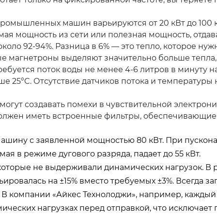
ромышленных машин варьируются от 20 кВт до 100 к
емая мощность из сети или полезная мощность, отдав
оло 92-94%. Разница в 6% — это тепло, которое нужн
е магнетроны выделяют значительно больше тепла,
Требуется поток воды не менее 4-6 литров в минуту 
ше 25°C. Отсутствие датчиков потока и температуры
огут создавать помехи в чувствительной электрон
должен иметь встроенные фильтры, обеспечивающие
машину с заявленной мощностью 80 кВт. При пускон
ая в режиме дугового разряда, падает до 55 кВт.
оторые не выдерживали динамических нагрузок. В р
ьировалась на ±15% вместо требуемых ±3%. Всегда з
. В компании «Айкес Технолоджи», например, кажды
ических нагрузках перед отправкой, что исключает