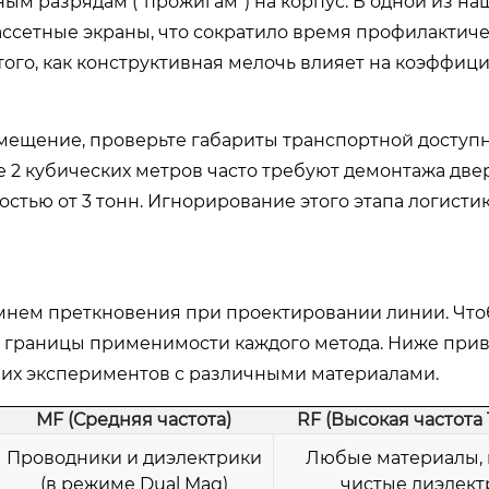
ым разрядам (“прожигам”) на корпус. В одной из на
ассетные экраны, что сократило время профилактич
 того, как конструктивная мелочь влияет на коэффиц
мещение, проверьте габариты транспортной доступн
2 кубических метров часто требуют демонтажа две
тью от 3 тонн. Игнорирование этого этапа логисти
амнем преткновения при проектировании линии. Чт
 границы применимости каждого метода. Ниже при
ших экспериментов с различными материалами.
MF (Средняя частота)
RF (Высокая частота 
Проводники и диэлектрики
Любые материалы,
(в режиме Dual Mag)
чистые диэлект