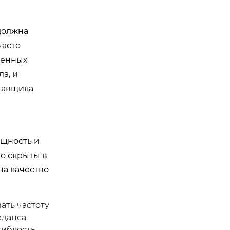
должна
часто
менных
а, и
тавщика
ощность и
о скрыты в
на качество
ать частоту
еданса
гибкость