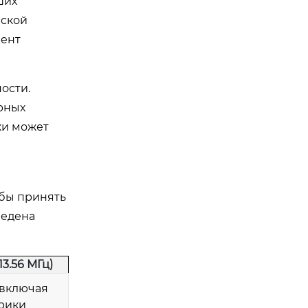
ших
еской
иент
ости.
рных
ки может
обы принять
ведена
13.56 МГц)
 включая
рики