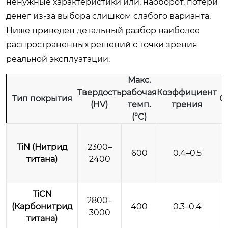
ненужные характеристики или, наоборот, потери
денег из-за выбора слишком слабого варианта.
Ниже приведен детальный разбор наиболее
распространенных решений с точки зрения
реальной эксплуатации.
Макс.
Твердость
рабочая
Коэффициент
Тип покрытия
О
(HV)
темп.
трения
(°C)
TiN (Нитрид
2300–
600
0.4–0.5
титана)
2400
TiCN
2800–
(Карбонитрид
400
0.3–0.4
3000
титана)