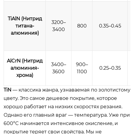
TiAlN (Нитрид
3200–
титана-
800
0.35–0.45
3400
алюминия)
AlCrN (Нитрид
В
3400–
900–
алюминия-
0.25–0.35
3600
1100
хрома)
TiN
— классика жанра, узнаваемая по золотистому
цвету. Это самое дешевое покрытие, которое
хорошо работает на низких скоростях резания.
Однако его главный враг — температура. Уже при
600°C начинается интенсивное окисление, и
покрытие теряет свои свойства. Мы не