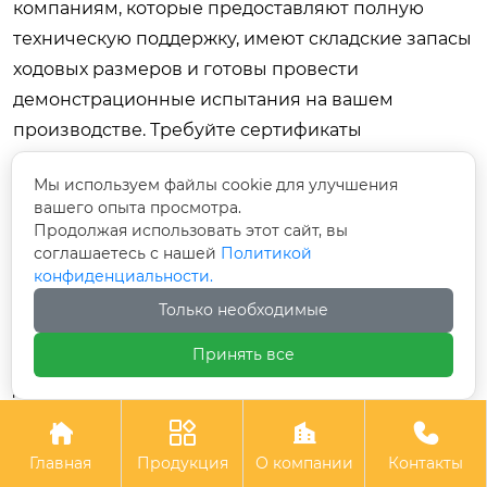
компаниям, которые предоставляют полную
техническую поддержку, имеют складские запасы
ходовых размеров и готовы провести
демонстрационные испытания на вашем
производстве. Требуйте сертификаты
соответствия и проверяйте происхождение
Мы используем файлы cookie для улучшения
товара. Помните, что настоящий
вашего опыта просмотра.
профессионализм проявляется не в красивых
Продолжая использовать этот сайт, вы
буклетах, а в стабильном качестве каждой партии,
соглашаетесь с нашей
Политикой
конфиденциальности.
обеспеченном передовым оборудованием, таким
Только необходимые
как разработки «Айкес Технолоджи».
Принять все
Если вы хотите подобрать оптимальное решение
для ваших задач, получить образцы для
тестирования или рассчитать экономический




эффект от внедрения нового инструмента,
Главная
Продукция
О компании
Контакты
свяжитесь с нашими техническими