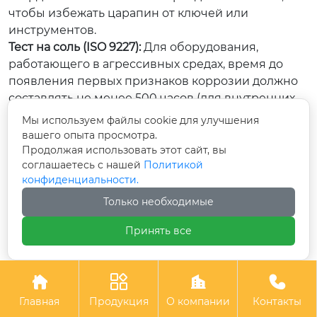
чтобы избежать царапин от ключей или
инструментов.
Тест на соль (ISO 9227):
Для оборудования,
работающего в агрессивных средах, время до
появления первых признаков коррозии должно
составлять не менее 500 часов (для внутренних
частей) и 1000+ часов (для внешних).
Мы используем файлы cookie для улучшения
Сертификация играет ключевую роль при выходе
вашего опыта просмотра.
Продолжая использовать этот сайт, вы
на международные рынки. Для России и стран
соглашаетесь с нашей
Политикой
ЕАЭС обязательным является подтверждение
конфиденциальности.
соответствия техническим регламентам (ТР ТС),
Только необходимые
где указываются требования к безопасности
Принять все
материалов, контактирующих с человеком.
Наличие сертификата ISO 9001 у поставщика
услуг покраски говорит о налаженных процессах,




но не заменяет испытаний конкретного изделия.
Главная
Продукция
О компании
Контакты
Для экспорта в Европу критически важно