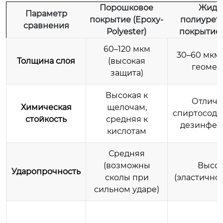
Порошковое
Жидк
Параметр
покрытие (Epoxy-
полиурет
сравнения
Polyester)
покрытие 
60–120 мкм
30–60 мкм 
Толщина слоя
(высокая
геомет
защита)
Высокая к
Отличн
Химическая
щелочам,
спиртосод
стойкость
средняя к
дезинфек
кислотам
Средняя
(возможны
Высок
Ударопрочность
сколы при
(эластичнос
сильном ударе)