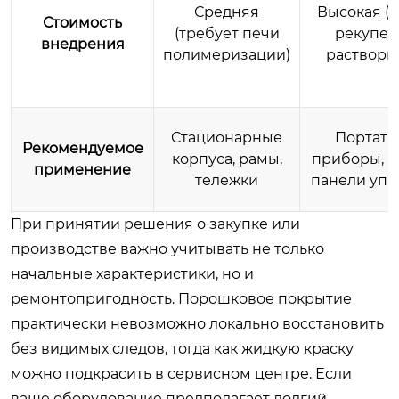
Средняя
Высокая (
Стоимость
(требует печи
рекупер
внедрения
полимеризации)
раствори
Стационарные
Портат
Рекомендуемое
корпуса, рамы,
приборы, р
применение
тележки
панели упр
При принятии решения о закупке или
производстве важно учитывать не только
начальные характеристики, но и
ремонтопригодность. Порошковое покрытие
практически невозможно локально восстановить
без видимых следов, тогда как жидкую краску
можно подкрасить в сервисном центре. Если
ваше оборудование предполагает долгий