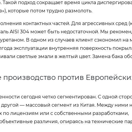
. Такой подход сокращает время цикла диспергирова
»), которые потом трудно размолоть.
лнения контактных частей. Для агрессивных сред (
аль AISI 304 может быть недостаточной. Мы рекоме
иуретаном. В одном из случаев клиент сэкономил на
олгода эксплуатации внутренняя поверхность покрыл
ивали светлые эмали в желтый цвет. Замена бака о
е производство против Европейски
нности сегодня четко сегментирован. С одной стор
с другой — массовый сегмент из Китая. Между ними 
х по лицензиям или с собственными разработками,
объективные различия, опираясь на технические па