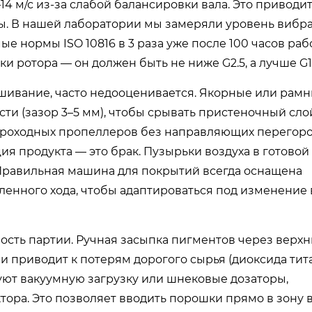
 м/с из-за слабой балансировки вала. Это приводит
ы. В нашей лаборатории мы замеряли уровень вибр
е нормы ISO 10816 в 3 раза уже после 100 часов раб
 ротора — он должен быть не ниже G2.5, а лучше G1.
шивание, часто недооценивается. Якорные или рам
ти (зазор 3–5 мм), чтобы срывать пристеночный сло
троходных пропеллеров без направляющих перегоро
ция продукта — это брак. Пузырьки воздуха в готовой
Правильная машина для покрытий всегда оснащена
енного хода, чтобы адаптироваться под изменение 
ость партии. Ручная засыпка пигментов через верх
и приводит к потерям дорогого сырья (диоксида тита
ют вакуумную загрузку или шнековые дозаторы,
ора. Это позволяет вводить порошки прямо в зону 