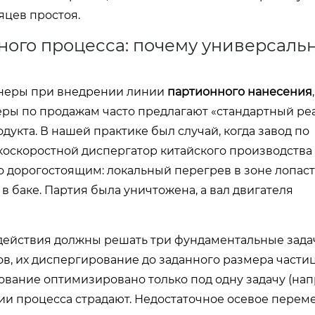
яцев простоя.
ного процесса: почему универсаль
енеры при внедрении линии
партионного нанесения
,
ры по продажам часто предлагают «стандартный реа
укта. В нашей практике был случай, когда завод по
оскоростной диспергатор китайского производства 
но дорогостоящим: локальный перегрев в зоне лопас
баке. Партия была уничтожена, а вал двигателя
действия должны решать три фундаментальные зада
, их диспергирование до заданного размера частиц
ование оптимизировано только под одну задачу (на
адии процесса страдают. Недостаточное осевое пере