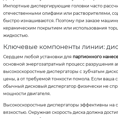
Импортные диспергирующие головки часто рассчи
отечественными олифами или растворителями, со
быстро изнашиваются. Поэтому при заказе машины
керамическим покрытием или использования торц
жидкостью.
Ключевые компоненты линии: дис
Сердцем любой установки для
партионного нанес
основной энергозатратный процесс разрушения аг
высокоскоростные диспергаторы с зубчатым диск
цены, а от требуемой тонкости помола. Если ваша
обычный дисковый диспергатор физически не справ
мощности двигателя.
Высокоскоростные диспергаторы эффективны на с
вязкостью. Окружная скорость диска должна достиг