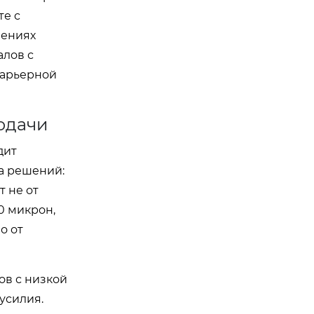
те с
нениях
алов с
барьерной
одачи
дит
а решений:
 не от
0 микрон,
о от
ов с низкой
усилия.