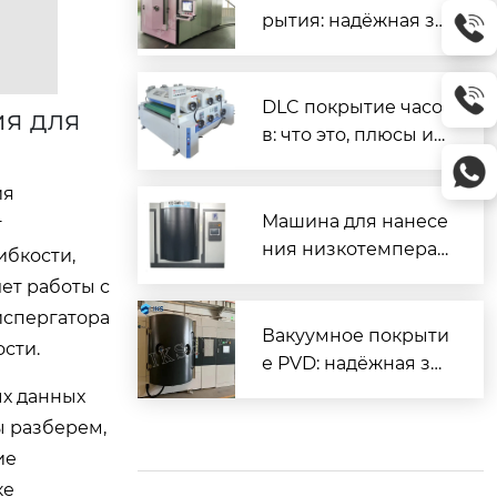
рытия: надёжная за
щита и повышенны
й ресурс деталей
DLC покрытие часо
ия для
в: что это, плюсы и
минусы, как ухажив
ать
ия
Машина для нанесе
т
ния низкотемперат
ибкости,
урного покрытия D
ет работы с
LC — надёжное реш
испергатора
ение для промышл
Вакуумное покрыти
сти.
енного применени
е PVD: надёжная за
я
щита и декор для м
ых данных
еталлов
ы разберем,
ие
ке