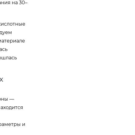
ния на 30–
кислотные
ндуем
 материале
ась
бошлась
х
оны —
находится
раметры и