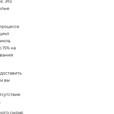
я. Это
елые
процессе
цикл
икла,
 15% на
ований
едоставить
ти вы
тсутствие
.
ного сырья.