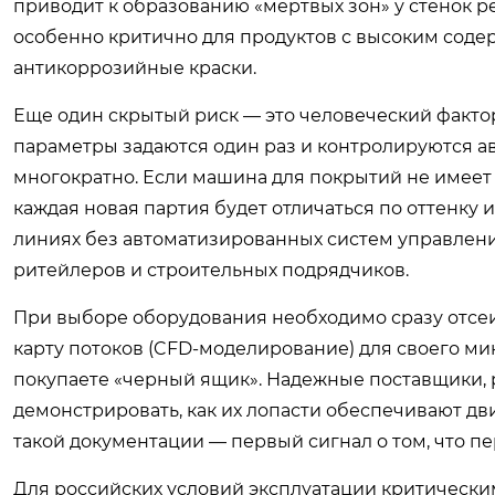
приводит к образованию «мертвых зон» у стенок ре
особенно критично для продуктов с высоким соде
антикоррозийные краски.
Еще один скрытый риск — это человеческий факт
параметры задаются один раз и контролируются а
многократно. Если машина для покрытий не имеет
каждая новая партия будет отличаться по оттенку 
линиях без автоматизированных систем управлени
ритейлеров и строительных подрядчиков.
При выборе оборудования необходимо сразу отсеи
карту потоков (CFD-моделирование) для своего м
покупаете «черный ящик». Надежные поставщики, 
демонстрировать, как их лопасти обеспечивают дв
такой документации — первый сигнал о том, что пе
Для российских условий эксплуатации критическим