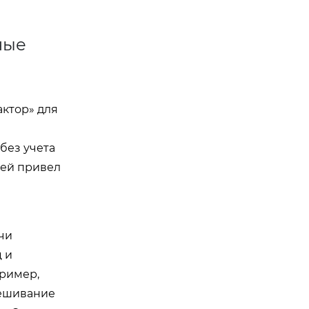
ные
ктор» для
без учета
тей привел
чи
 и
пример,
мешивание