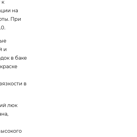
 к
ации на
оты. При
0.
ные
й и
док в баке
 краске
вязкости в
ний люк
на,
высокого