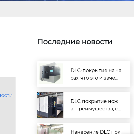
Последние новости
DLC-покрытие на ча
сах: что это и зачем
нужно
ности
DLC покрытие нож
а: преимущества, ср
ок службы и как вы
брать
Нанесение DLC пок