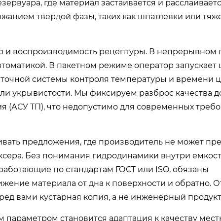
зервуара, где материал застаивается и расслаиваетс
ржанием твердой фазы, таких как шпатлевки или тяж
ор и воспроизводимость рецептуры. В непрерывном 
втоматикой. В пакетном режиме оператор запускает 
 точной системы контроля температуры и времени ц
или укрывистости. Мы фиксируем разброс качества до
я (АСУ ТП), что недопустимо для современных треб
вать предложения, где производитель не может пр
иксера. Без понимания гидродинамики внутри емкос
работающие по стандартам ГОСТ или ISO, обязаны
ижение материала от дна к поверхности и обратно. О
ред вами кустарная копия, а не инженерный продукт
 параметром становится адаптация к качеству мест