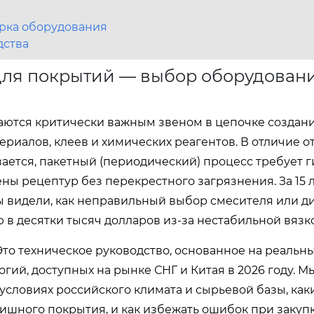
рка оборудования
дства
ля покрытий — выбор оборудован
аются критически важным звеном в цепочке создан
риалов, клеев и химических реагентов. В отличие о
ается, пакетный (периодический) процесс требует г
ы рецептур без перекрестного загрязнения. За 15 л
ы видели, как неправильный выбор смесителя или д
 в десятки тысяч долларов из-за нестабильной вязко
Это техническое руководство, основанное на реальн
огий, доступных на рынке СНГ и Китая в 2026 году. М
условиях российского климата и сырьевой базы, как
ишного покрытия, и как избежать ошибок при закуп