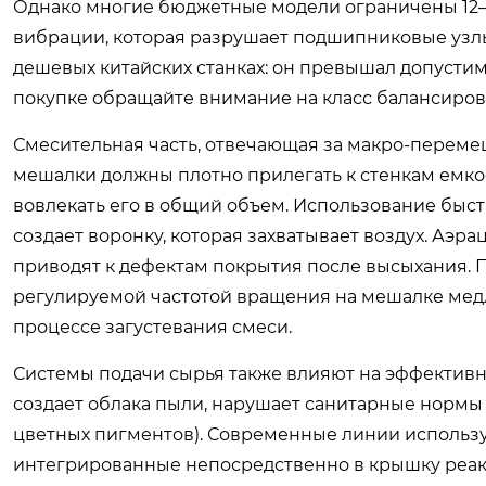
Однако многие бюджетные модели ограничены 12–14
вибрации, которая разрушает подшипниковые узл
дешевых китайских станках: он превышал допустимы
покупке обращайте внимание на класс балансировки
Смесительная часть, отвечающая за макро-переме
мешалки должны плотно прилегать к стенкам емкос
вовлекать его в общий объем. Использование быс
создает воронку, которая захватывает воздух. Аэра
приводят к дефектам покрытия после высыхания. 
регулируемой частотой вращения на мешалке медл
процессе загустевания смеси.
Системы подачи сырья также влияют на эффективн
создает облака пыли, нарушает санитарные нормы 
цветных пигментов). Современные линии использу
интегрированные непосредственно в крышку реакт