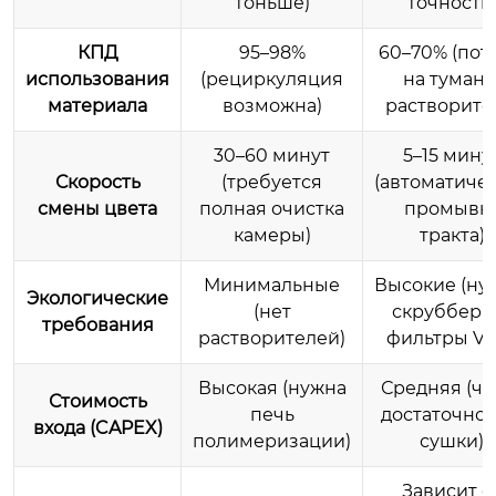
тоньше)
точность)
КПД
95–98%
60–70% (пот
использования
(рециркуляция
на туман 
материала
возможна)
растворите
30–60 минут
5–15 мину
Скорость
(требуется
(автоматиче
смены цвета
полная очистка
промывк
камеры)
тракта)
Минимальные
Высокие (ну
Экологические
(нет
скрубберы
требования
растворителей)
фильтры VO
Высокая (нужна
Средняя (ча
Стоимость
печь
достаточно 
входа (CAPEX)
полимеризации)
сушки)
Зависит о