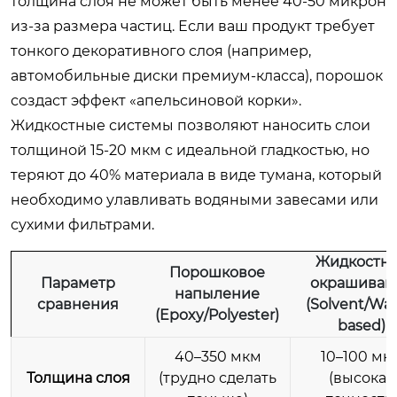
толщина слоя не может быть менее 40-50 микрон
из-за размера частиц. Если ваш продукт требует
тонкого декоративного слоя (например,
автомобильные диски премиум-класса), порошок
создаст эффект «апельсиновой корки».
Жидкостные системы позволяют наносить слои
толщиной 15-20 мкм с идеальной гладкостью, но
теряют до 40% материала в виде тумана, который
необходимо улавливать водяными завесами или
сухими фильтрами.
Жидкостн
Порошковое
Параметр
окрашиван
напыление
сравнения
(Solvent/Wat
(Epoxy/Polyester)
based)
40–350 мкм
10–100 мк
Толщина слоя
(трудно сделать
(высокая