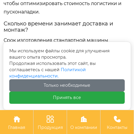
чтобы оптимизировать стоимость логистики и
пусконаладки.
Сколько времени занимает доставка и
монтаж?
Срок изготовления стандартной машины
составляет 30-45 рабочих дней после
Мы используем файлы cookie для улучшения
утверждения чертежей и внесения предоплаты.
вашего опыта просмотра.
Продолжая использовать этот сайт, вы
Доставка морским транспортом из Азии в порты
соглашаетесь с нашей
Политикой
Дальнего Востока или Новороссийска занимает
конфиденциальности.
еще 25-35 дней. Таможенное оформление
Только необходимые
добавляет 7-14 дней. Таким образом, реальный
Принять все
срок получения груза — 2.5-3 месяца. Монтаж и
пусконаладка силами поставщика занимают от 5
до 10 дней в зависимости от сложности




интеграции с конвейером. Учитывайте, что к
Главная
Продукция
О компании
Контакты
этому времени ваш цех должен быть полностью