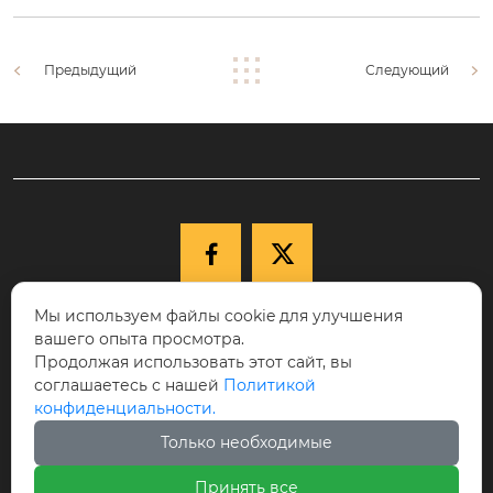
Предыдущий
Следующий


Мы используем файлы cookie для улучшения

+86-15040177271
вашего опыта просмотра.
КНР, провинция Ляонин, г. Шэньян,
Продолжая использовать этот сайт, вы
соглашаетесь с нашей
Политикой

Новый район Шэньбэй, ул. Цююэху, д.
конфиденциальности.
68-17, индекс 110122.
Только необходимые

cici@ikspvd.com
Принять все