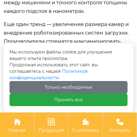
между мишенями и точного контроля толщины
каждого подслоя в нанометрах.
Еще один тренд — увеличение размера камер и
внедрение роботизированных систем загрузки.
Производители стремятся максимизировать
объем загрузки за цикл, чтобы снизить
Мы используем файлы cookie для улучшения
себестоимость обработки одной детали. Это
вашего опыта просмотра.
Продолжая использовать этот сайт, вы
требует разработки сложных систем подвесок и
соглашаетесь с нашей
Политикой
манипуляторов, способных равномерно
конфиденциальности.
распределять детали в большом объеме без
Только необходимые
затенения зон напыления. Автоматизация
Принять все
логистики внутри цеха становится неотъемлемой
частью современной линии.




Цифровизация и Индустрия 4.0 также проникают
Главная
Продукция
О компании
Контакты
в вакуумное машиностроение. Современные