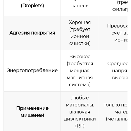
(треб
(Droplets)
капель
фильтр
Хорошая
Превосхо
(требует
Адгезия покрытия
счет вы
ионной
иониз
очистки)
Высокое
(требуется
Среднее 
Энергопотребление
мощная
напряж
магнитная
высокий
система)
Любые
материалы,
Только пр
Применение
включая
матер
мишеней
диэлектрики
(металлы,
(RF)