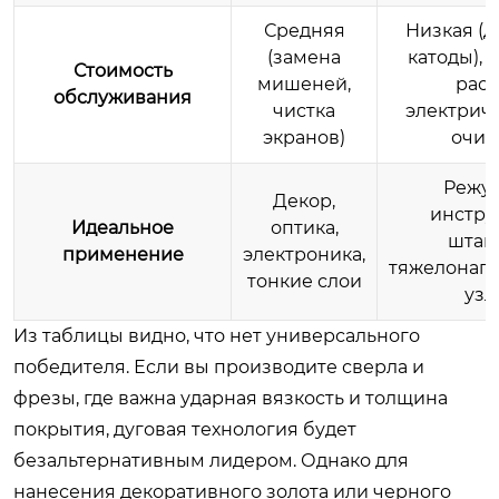
Средняя
Низкая (
(замена
катоды), 
Стоимость
мишеней,
расх
обслуживания
чистка
электриче
экранов)
очис
Режу
Декор,
инстру
Идеальное
оптика,
штам
применение
электроника,
тяжелонаг
тонкие слои
узл
Из таблицы видно, что нет универсального
победителя. Если вы производите сверла и
фрезы, где важна ударная вязкость и толщина
покрытия, дуговая технология будет
безальтернативным лидером. Однако для
нанесения декоративного золота или черного