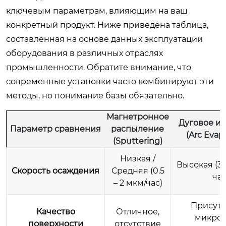
ключевым параметрам, влияющим на ваш
конкретный продукт. Ниже приведена таблица,
составленная на основе данных эксплуатации
оборудования в различных отраслях
промышленности. Обратите внимание, что
современные установки часто комбинируют эти
методы, но понимание базы обязательно.
Магнетронное
Дуговое и
Параметр сравнения
распыление
(Arc Evap
(Sputtering)
Низкая /
Высокая (3 
Скорость осаждения
Средняя (0.5
час
– 2 мкм/час)
Присутс
Качество
Отличное,
микрок
поверхности
отсутствие