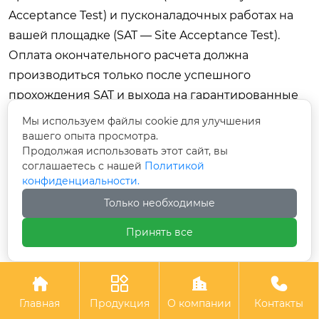
Acceptance Test) и пусконаладочных работах на
вашей площадке (SAT — Site Acceptance Test).
Оплата окончательного расчета должна
производиться только после успешного
прохождения SAT и выхода на гарантированные
параметры производительности и качества.
Мы используем файлы cookie для улучшения
вашего опыта просмотра.
Практический пример: опыт
Продолжая использовать этот сайт, вы
компании «Айкес Технолоджи»
соглашаетесь с нашей
Политикой
конфиденциальности.
Выбор надежного партнера, способного
Только необходимые
предложить не просто «железо», а комплексное
технологическое решение, является
Принять все
критическим фактором успеха. Ярким примером
такого подхода служит Шэньянская научно-




техническая компания «Айкес Технолоджи» (Aikes
Главная
Продукция
О компании
Контакты
Technology). Расположенная в промышленном