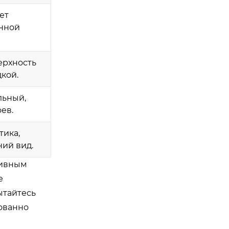
ет
онной
ерхность
кой.
льный,
ев.
тика,
ний вид.
тивным
е
ытайтесь
ованно