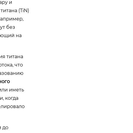
ару и
итана (TiN)
например,
ут без
ающий на
ия титана
тока, что
разованию
ного
 или иметь
, когда
велировало
и до