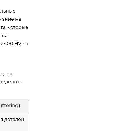
альные
мание на
та, которые
 на
 2400 HV до
едена
пределить
ttering)
ия деталей