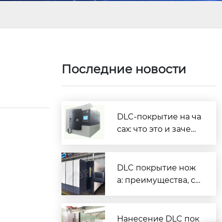
а
Последние новости
DLC-покрытие на ча
сах: что это и зачем
нужно
DLC покрытие нож
а: преимущества, ср
ок службы и как вы
брать
Нанесение DLC пок