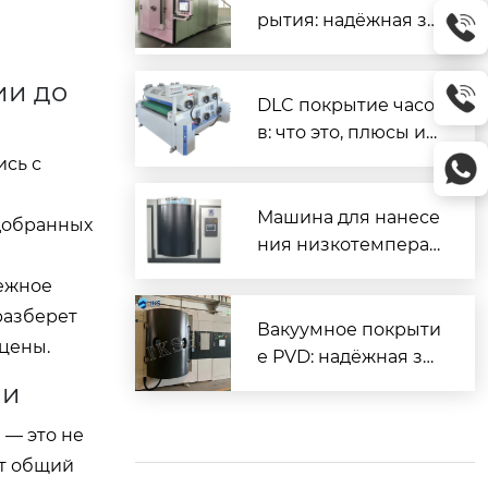
рытия: надёжная за
щита и повышенны
й ресурс деталей
ии до
DLC покрытие часо
в: что это, плюсы и
минусы, как ухажив
сь с
ать
Машина для нанесе
одобранных
ния низкотемперат
урного покрытия D
дежное
LC — надёжное реш
разберет
ение для промышл
Вакуумное покрыти
цены.
енного применени
е PVD: надёжная за
я
щита и декор для м
ии
еталлов
 — это не
ют общий