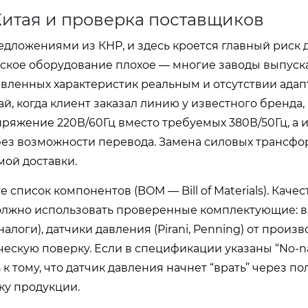
Китая и проверка поставщиков
ложениями из КНР, и здесь кроется главный риск 
айское оборудование плохое — многие заводы выпуск
вленных характеристик реальным и отсутствии адап
й, когда клиент заказал линию у известного бренда,
пряжение 220В/60Гц вместо требуемых 380В/50Гц, а
 без возможности перевода. Замена силовых трансфо
ой доставки.
писок компонентов (BOM — Bill of Materials). Каче
лжно использовать проверенные комплектующие: 
логи), датчики давления (Pirani, Penning) от произ
ческую поверку. Если в спецификации указаны “No-
к тому, что датчик давления начнет “врать” через пол
ку продукции.