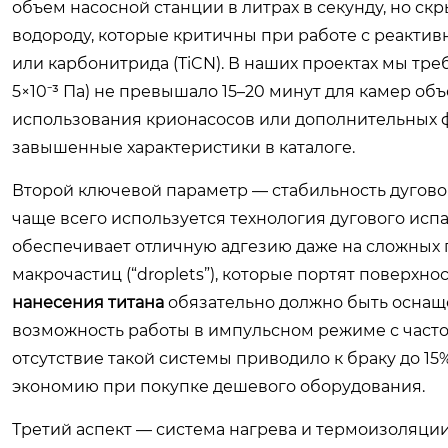
объем насосной станции в литрах в секунду, но с
водороду, которые критичны при работе с реактивн
или карбонитрида (TiCN). В наших проектах мы тр
5×10⁻³ Па) не превышало 15–20 минут для камер об
использования крионасосов или дополнительных ф
завышенные характеристики в каталоге.
Второй ключевой параметр — стабильность дугово
чаще всего используется технология дугового испа
обеспечивает отличную адгезию даже на сложных 
макрочастиц (“droplets”), которые портят поверхн
нанесения титана
обязательно должно быть оснащен
возможность работы в импульсном режиме с частот
отсутствие такой системы приводило к браку до 1
экономию при покупке дешевого оборудования.
Третий аспект — система нагрева и термоизоляции