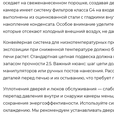
оседает на свеженанесенном порошке, создавая д
камера имеет систему фильтров класса G4 на входе
выполнены из оцинкованной стали с гладкими вн
накопление конденсата. Особое внимание уделите 
которые отсекают холодный внешний воздух, не да
Конвейерная система для низкотемпературных про
экспозиции при сниженной температуре должно б
печи растет. Стандартная цепная подвеска должна 
запасом прочности 2.5. Важный нюанс: шаг цепи д
манипуляторов или ручных постов нанесения. Рас
деталей перед печью и их остыванию, что требует 
Уплотнения дверей и люков обслуживания — слабо
перепад давления внутри и снаружи камеры меньш
сохранения энергоэффективности. Используйте си
охлаждению. Мы рекомендуем устанавливать двери