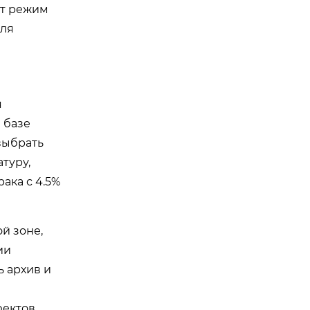
ет режим
оля
я
 базе
выбрать
туру,
ака с 4.5%
й зоне,
ии
ь архив и
фектов