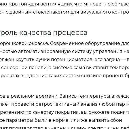
 приоткрытой «для вентиляции», что мгновенно сбива
н с двойным стеклопакетом для визуального контр
роль качества процесса
порошковой окраске. Современное оборудование дл
ностью автоматизированную систему управления на
олжен крутить ручки потенциометров; его задача — 
а сенсорной панели, а система сама выставит темпера
роектах внедрение таких систем снизило процент бр
в в реальном времени. Запись температуры в каждо
оляет провести ретроспективный анализ любой парт
ретензию по качеству покрытия, вы сможете поднят
все параметры были в норме, или же выявить сбой
ает производство в «черный ящик», где причины де