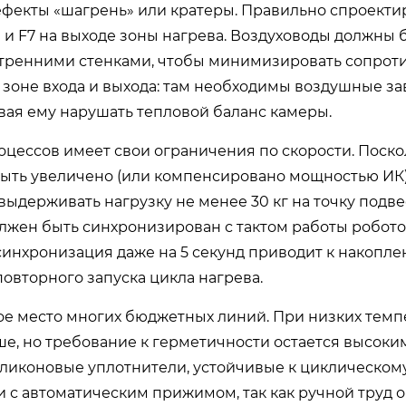
ефекты «шагрень» или кратеры. Правильно спроект
 и F7 на выходе зоны нагрева. Воздуховоды должны 
утренними стенками, чтобы минимизировать сопрот
зоне входа и выхода: там необходимы воздушные за
вая ему нарушать тепловой баланс камеры.
цессов имеет свои ограничения по скорости. Поско
ыть увеличено (или компенсировано мощностью ИК)
выдерживать нагрузку не менее 30 кг на точку подве
олжен быть синхронизирован с тактом работы робото
синхронизация даже на 5 секунд приводит к накопл
повторного запуска цикла нагрева.
е место многих бюджетных линий. При низких темп
е, но требование к герметичности остается высоки
ликоновые уплотнители, устойчивые к циклическому
 с автоматическим прижимом, так как ручной труд 