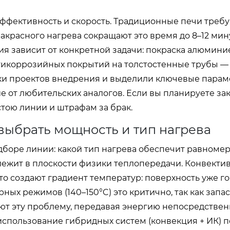
эффективность и скорость. Традиционные печи треб
акрасного нагрева сокращают это время до 8–12 мин
ия зависит от конкретной задачи: покраска алюмини
нтикоррозийных покрытий на толстостенные трубы —
ки проектов внедрения и выделили ключевые парам
от любительских аналогов. Если вы планируете зак
стою линии и штрафам за брак.
 выбрать мощность и тип нагрева
боре линии: какой тип нагрева обеспечит равноме
ежит в плоскости физики теплопередачи. Конвекти
то создают градиент температур: поверхность уже гор
ых режимов (140–150°C) это критично, так как запа
ют эту проблему, передавая энергию непосредствен
использование гибридных систем (конвекция + ИК) 