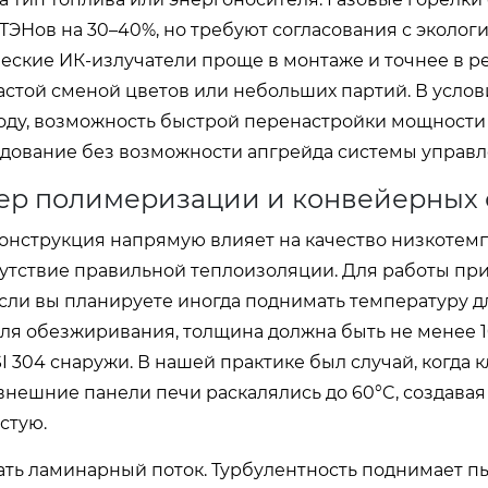
ЭНов на 30–40%, но требуют согласования с эколог
еские ИК-излучатели проще в монтаже и точнее в р
частой сменой цветов или небольших партий. В услов
году, возможность быстрой перенастройки мощности
дование без возможности апгрейда системы управл
ер полимеризации и конвейерных 
конструкция напрямую влияет на качество низкотем
утствие правильной теплоизоляции. Для работы при
если вы планируете иногда поднимать температуру д
ля обезжиривания, толщина должна быть не менее 1
 304 снаружи. В нашей практике был случай, когда 
 внешние панели печи раскалялись до 60°C, создавая
стую.
ть ламинарный поток. Турбулентность поднимает пы