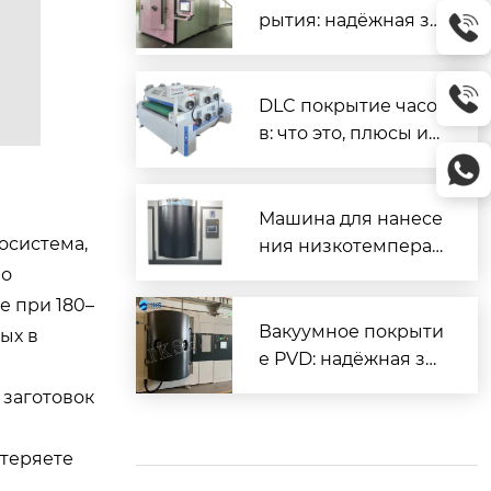
рытия: надёжная за
щита и повышенны
й ресурс деталей
DLC покрытие часо
в: что это, плюсы и
минусы, как ухажив
ать
Машина для нанесе
осистема,
ния низкотемперат
урного покрытия D
но
LC — надёжное реш
е при 180–
ение для промышл
Вакуумное покрыти
ых в
енного применени
е PVD: надёжная за
я
щита и декор для м
 заготовок
еталлов
 теряете