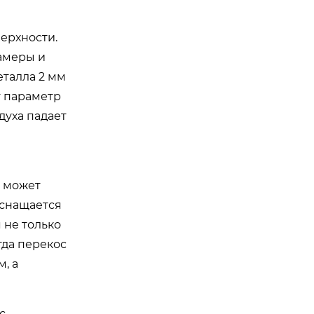
ерхности.
камеры и
талла 2 мм
т параметр
духа падает
в может
оснащается
 не только
гда перекос
, а
с