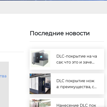
Последние новости
DLC-покрытие на ча
сах: что это и зачем
нужно
тва
DLC покрытие нож
а: преимущества, ср
ок службы и как вы
брать
Нанесение DLC пок