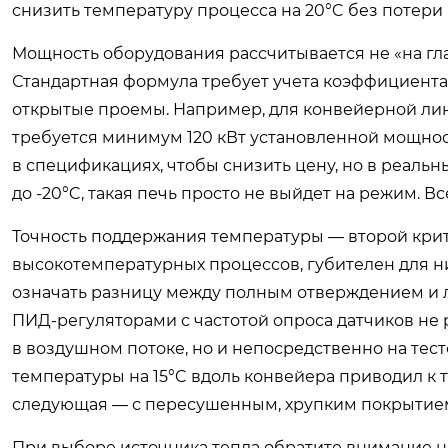
снизить температуру процесса на 20°C без потери 
Мощность оборудования рассчитывается не «на гла
Стандартная формула требует учета коэффициента 
открытые проемы. Например, для конвейерной лин
требуется минимум 120 кВт установленной мощнос
в спецификациях, чтобы снизить цену, но в реальн
до -20°C, такая печь просто не выйдет на режим. В
Точность поддержания температуры — второй крит
высокотемпературных процессов, губителен для н
означать разницу между полным отверждением и 
ПИД-регуляторами с частотой опроса датчиков не р
в воздушном потоке, но и непосредственно на тест
температуры на 15°C вдоль конвейера приводил к то
следующая — с пересушенным, хрупким покрытие
При выборе источника тепла обратите внимание на