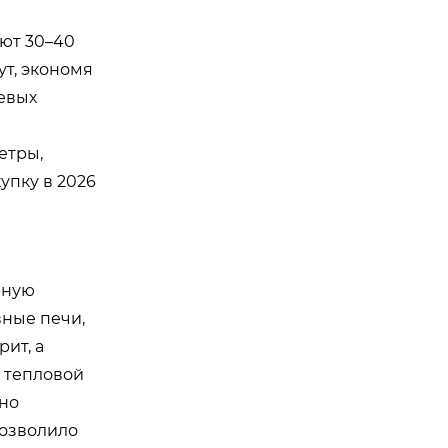
уют 30–40
ут, экономя
евых
етры,
упку в 2026
рную
вные печи,
ит, а
с тепловой
но
позволило