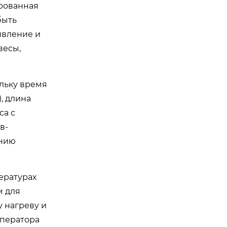
ированная
быть
ивление и
весы,
льку время
, длина
са с
в-
ению
ературах
м для
 нагреву и
оператора