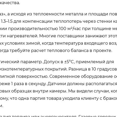
качества.
з», а исходя из теплоемкости металла и площади пов
1.3–1.5 для компенсации теплопотерь через стенки 
ии производительностью 100 м²/час при толщине ме
ти нагревателей. Многие поставщики занижают это
ых условиях зимой, когда температура входящего воз
сегда требуйте расчет теплового баланса в проекте.
ический параметр. Допуск в ±5°C, приемлемый для
изкотемпературных покрытий. Разница в 10 градусо
липкой поверхностью. Современное оборудование 
еже 1 раза в секунду. Датчики должны располагаться
овых образцах внутри камеры. Мы видели случаи, ко
му, что одна партия товара уходила клиенту с браком
м.
 тип топлива или энергоносителя. Газовые горелки 