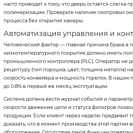
часто приводит к тому, что дверь остается слегка
полимеризации. Проверьте наличие смотровых око
процесса без открытия камеры.
Автоматизация управления и конт
Человеческий фактор — главная причина брака в 
низкотемпературного покрытия должно иметь пол
промышленного контроллера (PLC). Оператор не д
рецептуру (тип порошка, цвет, толщина металла) н
скорость конвейера и мощность горелок. В наших п
до 0.8% в первый же месяц эксплуатации.
Система должна вести журнал событий и параметро
скорости движения цепи и статуса фильтров позв
продукции. Если клиент через неделю предъявит п
доказать, что в момент производства этой партии 
оборудования. Отсутствие такой функции превращ