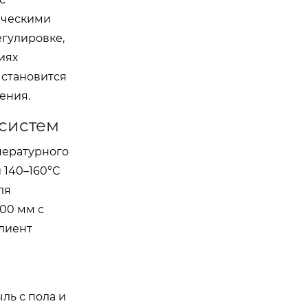
ическими
егулировке,
иях
 становится
ения.
систем
пературного
 140–160°C
ля
00 мм с
клиент
ль с пола и