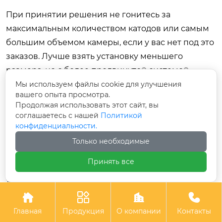
При принятии решения не гонитесь за
максимальным количеством катодов или самым
большим объемом камеры, если у вас нет под это
заказов. Лучше взять установку меньшего
размера, но с более продвинутой системой
управления и источниками питания нового
Мы используем файлы cookie для улучшения
вашего опыта просмотра.
поколения. Помните, что основная ценность
Продолжая использовать этот сайт, вы
машины — не в железе, а в способности
соглашаетесь с нашей
Политикой
стабильно выдавать качественный продукт цикл
конфиденциальности.
за циклом. Запросите референс-лист у
Только необходимые
поставщика и свяжитесь с действующими
Принять все
клиентами в вашем регионе. Личный опыт
эксплуатации скажет больше, чем любая
презентация.




Главная
Продукция
О компании
Контакты
Мы готовы помочь вам провести технический