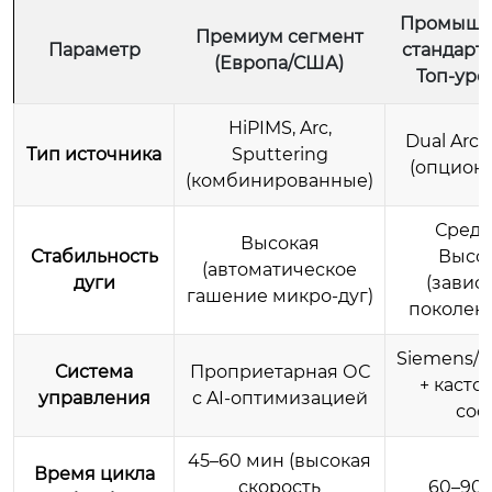
Промышл
Премиум сегмент
Параметр
стандарт 
(Европа/США)
Топ-уро
HiPIMS, Arc,
Dual Arc,
Тип источника
Sputtering
(опцион
(комбинированные)
Средн
Высокая
Стабильность
Высо
(автоматическое
дуги
(зависи
гашение микро-дуг)
поколен
Siemens/B
Система
Проприетарная ОС
+ каст
управления
с AI-оптимизацией
соф
45–60 мин (высокая
Время цикла
скорость
60–90