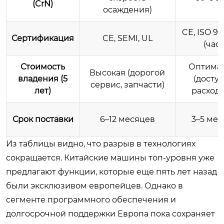
(CrN)
осаждения)
CE, ISO 90
Сертификация
CE, SEMI, UL
(част
Стоимость
Оптима
Высокая (дорогой
владения (5
(досту
сервис, запчасти)
лет)
расход
Срок поставки
6–12 месяцев
3–5 ме
Из таблицы видно, что разрыв в технологиях
сокращается. Китайские машины топ-уровня уже
предлагают функции, которые еще пять лет назад
были эксклюзивом европейцев. Однако в
сегменте программного обеспечения и
долгосрочной поддержки Европа пока сохраняет