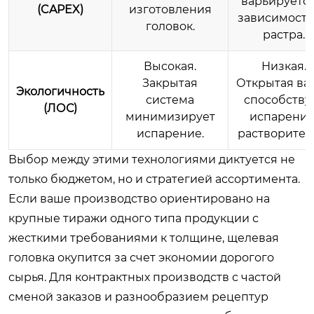
варьируется
(CAPEX)
изготовления
зависимости
головок.
растра.
Высокая.
Низкая.
Закрытая
Открытая ва
Экологичность
система
способству
(ЛОС)
минимизирует
испарени
испарение.
растворител
Выбор между этими технологиями диктуется не
только бюджетом, но и стратегией ассортимента.
Если ваше производство ориентировано на
крупные тиражи одного типа продукции с
жесткими требованиями к толщине, щелевая
головка окупится за счет экономии дорогого
сырья. Для контрактных производств с частой
сменой заказов и разнообразием рецептур