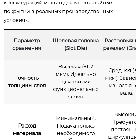
конфигураций машин для многослойных
покрытий в реальных производственных
условиях.
Параметр
Щелевая головка
Растровый ва
сравнения
(Slot Die)
ракелем (Grav
Высокая (±1-2
Средняя (±3
мкм). Идеально
Точность
мкм). Зависит
для тонких
толщины слоя
износа яче
функциональных
вала.
слоев.
Высокий.
Минимальный.
Требуется
Расход
Подача только
постоянна
материала
необходимого
циркуляция