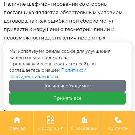
Наличие шеф-монтирования со стороны
поставщика является обязательным условием
договора, так как ошибки при сборке могут
привести к нарушению геометрии линии и
невозможности достижения проектных
скоростей.
Мы используем файлы cookie для улучшения
вашего опыта просмотра.
В этом контексте выбор надежного
Продолжая использовать этот сайт, вы
технологического партнера становится
соглашаетесь с нашей
Политикой
решающим фактором успеха. Ярким примером
конфиденциальности.
компании, сочетающей глубокий инженерный
Только необходимые
опыт с передовыми разработками, является
Принять все
Шэньянская научно-техническая компания
«Айкес Технолоджи»
. Расположенная в
промышленном центре Китая, эта




высокотехнологичная организация
Главная
Продукция
О компании
Контакты