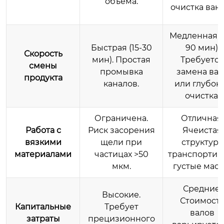
объема.
очистка ван
Медленная (
Быстрая (15-30
90 мин).
Скорость
мин). Простая
Требуется
смены
промывка
замена вал
продукта
каналов.
или глубок
очистка.
Ограничена.
Отличная.
Работа с
Риск засорения
Ячеистая
вязкими
щели при
структура
материалами
частицах >50
транспортир
мкм.
густые масс
Средние.
Высокие.
Стоимост
Капитальные
Требует
валов
затраты
прецизионного