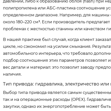
давлении, либо к образованию облоя (flash) при н
полипропилена или АБС-пластика соотношение ус
определенном диапазоне. Например, для машины с
около 180–220 см³. Если производитель предлагает
проблемах с жесткостью станины или качеством г
В нашей практике был случай, когда клиент зака
цикле, но сэкономил на усилии смыкания. Результ
автомобильного интерьера, что требовало дополн
подбор соотношения этих параметров позволяет из
вес детали и материал: это позволит заводу пред
наличия.
Тип привода: гидравлика, электричество или
Выбор типа привода является самым существенны
так и на операционные расходы (OPEX). Гидравли
закупки, однако их энергопотребление может быть