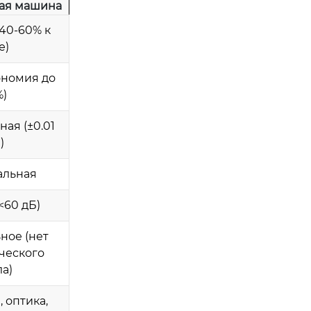
ая машина
40-60% к
е)
ономия до
)
ая (±0.01
)
альная
<60 дБ)
ное (нет
ческого
а)
 оптика,