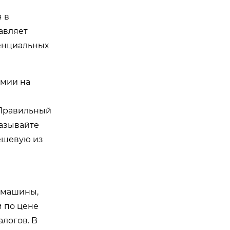
 в
авляет
тенциальных
омии на
 Правильный
казывайте
дешевую из
 машины,
 по цене
алогов. В