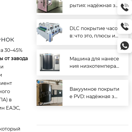
рытия: надёжная за
щита и повышенны
й ресурс деталей
DLC покрытие часо
в: что это, плюсы и
енок
минусы, как ухажив
на 30–45%
ать
ы от завода
Машина для нанесе
ния низкотемперат
ии
урного покрытия D
и
LC — надёжное реш
лиент
ение для промышл
Вакуумное покрыти
ного
енного применени
е PVD: надёжная за
ПА) в
я
щита и декор для м
ин ЕАЭС,
еталлов
 который