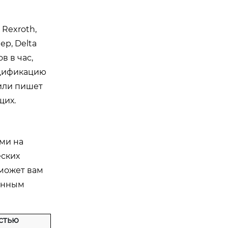
Rexroth,
ер, Delta
в в час,
ецификацию
 или пишет
щих.
ми на
еских
оможет вам
венным
стью