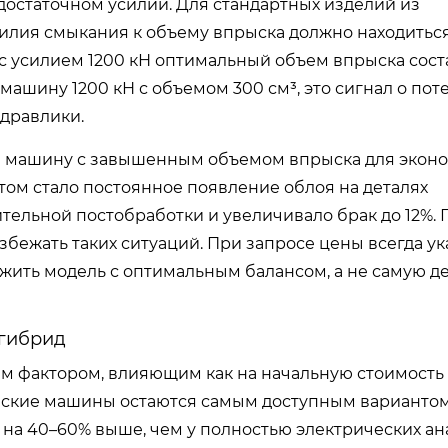
едостаточном усилии. Для стандартных изделий из
илия смыкания к объему впрыска должно находиться
 усилием 1200 кН оптимальный объем впрыска сост
 машину 1200 кН с объемом 300 см³, это сигнал о по
идравлики.
зал машину с завышенным объемом впрыска для экон
атом стало постоянное появление облоя на деталях
ительной постобработки и увеличивало брак до 12%.
бежать таких ситуаций. При запросе цены всегда у
ложить модель с оптимальным балансом, а не самую 
 гибрид
м фактором, влияющим как на начальную стоимость
ческие машины остаются самым доступным вариантом
 на 40–60% выше, чем у полностью электрических ан