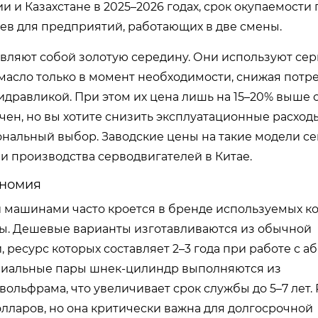
и и Казахстане в 2025–2026 годах, срок окупаемости
яцев для предприятий, работающих в две смены.
ляют собой золотую середину. Они используют се
 масло только в момент необходимости, снижая пот
идравликой. При этом их цена лишь на 15–20% выше
ен, но вы хотите снизить эксплуатационные расходы
нальный выбор. Заводские цены на такие модели се
 производства серводвигателей в Китае.
ономия
 машинами часто кроется в бренде используемых к
ы. Дешевые варианты изготавливаются из обычной
 ресурс которых составляет 2–3 года при работе с 
миальные пары шнек-цилиндр выполняются из
ольфрама, что увеличивает срок службы до 5–7 лет. 
олларов, но она критически важна для долгосрочной