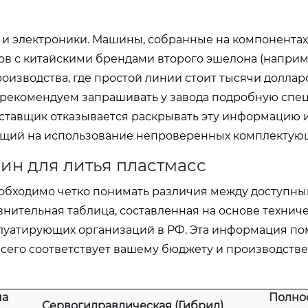
 и электроники. Машины, собранные на компонентах 
огов с китайскими брендами второго эшелона (наприм
оизводства, где простой линии стоит тысячи долларо
ы рекомендуем запрашивать у завода подробную сп
поставщик отказывается раскрывать эту информацию
вающий на использование непроверенных комплектую
ин для литья пластмасс
еобходимо четко понимать различия между доступны
нительная таблица, составленная на основе технич
плуатирующих организаций в РФ. Эта информация п
всего соответствует вашему бюджету и производст
на
Полно
Сервогидравлическая (Гибрид)