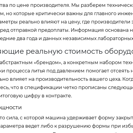
ства по цене производителя. Мы разберем техническ
, но которые критически важны для главного инже
раметры реально влияют на цену, где производители 
еред отправкой предоплаты. Информация основана н
ледние два года и данных независимых лабораторных
яющие реальную стоимость оборуд
абстрактным «брендом», а конкретным набором тех
и процесса литья под давлением помогает отсеять
ьно влияет на производительность вашего цеха. Ког
есь, что в спецификации четко прописаны следующ
итоговую цифру в контракте.
ощности
это сила, с которой машина удерживает форму закры
 параметра ведет либо к разрушению формы при из