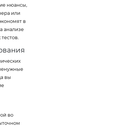
ие нюансы,
нера или
экономят в
а анализе
 тестов.
ования
нических
 ненужные
да вы
ие
той во
быточном