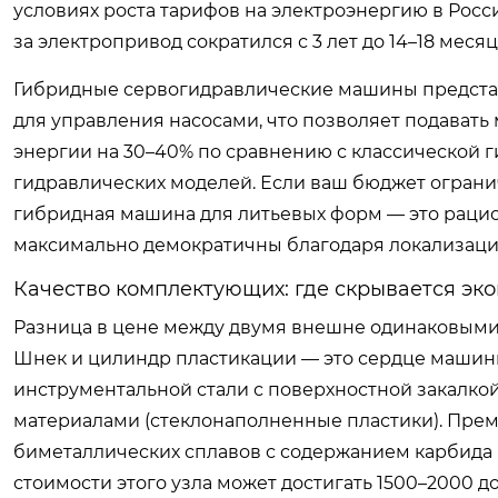
условиях роста тарифов на электроэнергию в Росси
за электропривод сократился с 3 лет до 14–18 мес
Гибридные сервогидравлические машины представ
для управления насосами, что позволяет подавать
энергии на 30–40% по сравнению с классической г
гидравлических моделей. Если ваш бюджет огранич
гибридная машина для литьевых форм — это рацио
максимально демократичны благодаря локализации
Качество комплектующих: где скрывается эк
Разница в цене между двумя внешне одинаковыми
Шнек и цилиндр пластикации — это сердце машин
инструментальной стали с поверхностной закалкой,
материалами (стеклонаполненные пластики). Пре
биметаллических сплавов с содержанием карбида в
стоимости этого узла может достигать 1500–2000 д