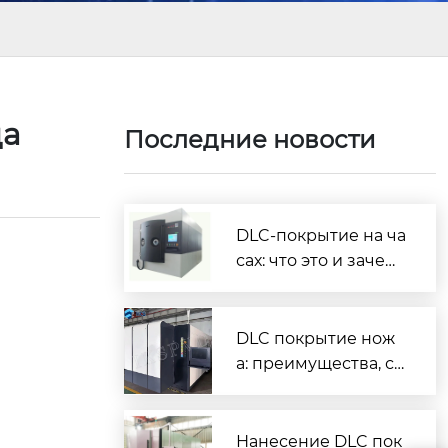
да
Последние новости
DLC-покрытие на ча
сах: что это и зачем
нужно
DLC покрытие нож
а: преимущества, ср
ок службы и как вы
брать
Нанесение DLC пок