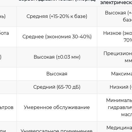
электрическ
Высокая (+
нь)
Средняя (+15-20% к базе)
баз
бота
Низкое (эк
Среднее (экономия 30-40%)
70%
Прецизионн
)
Высокая (±0.03 мм)
мм
Высокая
Максим
Средний (65-70 дБ)
Низкий (
Минималь
ьтров
Умеренное обслуживание
гидравли
масл
Медицина,
ли,
Универсальное применение,