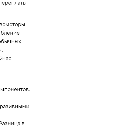
 переплаты
рвомоторы
ребление
 обычных
,
йчас
омпонентов.
абразивными
Разница в