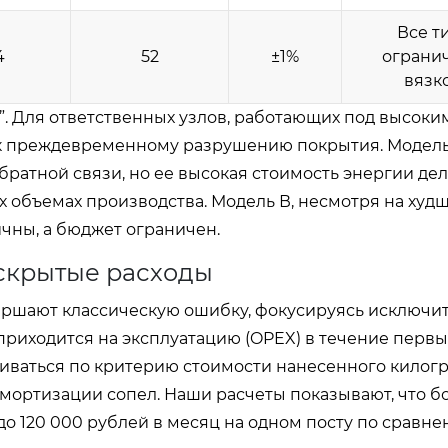
Все т
4
52
±1%
ограни
вязк
. Для ответственных узлов, работающих под высоки
 к преждевременному разрушению покрытия. Модел
ратной связи, но ее высокая стоимость энергии дел
 объемах производства. Модель В, несмотря на худ
ичны, а бюджет ограничен.
скрытые расходы
ршают классическую ошибку, фокусируясь исключит
приходится на эксплуатацию (OPEX) в течение первых
иваться по критерию стоимости нанесенного килог
 амортизации сопел. Наши расчеты показывают, что б
о 120 000 рублей в месяц на одном посту по сравне