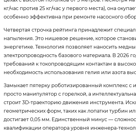
кг/час против 25 кг/час у первого места), она окуп
особенно эффективна при ремонте насосного обо
Четвертая строчка рейтинга принадлежит специа
напыления. Это нишевое решение, которое станов
энергетике. Технология позволяет наносить медн
электропроводность базового материала. В 2026 го
требований к токопроводящим контактам в высок
необходимость использования гелия или азота выс
Замыкает пятерку роботизированный комплекс с 
просто манипулятор с горелкой, а интеллектуальна
строит 3D-траекторию движения инструмента. Иск
геометрических форм, таких как лопатки турбин и
достигает 0,05 мм. Единственный минус — сложно
квалификации оператора уровня инженера-технол