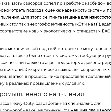
-за частых засоров сопел при работе с карбидом 
пересмотреть подход к оценке: надежность системы п
пыления. Для этого рейтинга
машина для износосто
ых столпах: энергоэффективность (кВт·ч на м²), ада
 соответствие новым экологическим стандартам EAC 
 с механической подачей, которые не могут обесп
ка газа. Также были отсеяны системы, требующие р
исок попали только те агрегаты, которые демонстрир
м времени. Это критически важно для современных
вмешиваться в процесс. Ниже представлен детальный
ку в реальных промышленных условиях.
 промышленного напыления
асса Heavy-Duty, разработанная специально для
ей горнодобывающей техники. Эта
машина для износ