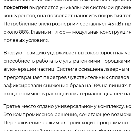
покрытий
выделяется уникальной системой двойно
конкурентов, она позволяет наносить покрытия тол
Потребление электроэнергии составляет 45 кВт пр
около 88%. Главный плюс — модульная конструкция
полевых условиях.
Вторую позицию удерживает высокоскоростная ус
способность работать с ультратонкими порошками 
агломерации частиц. Система оснащена лазерным 
предотвращает перегрев чувствительных сплавов 
зафиксировали снижение брака на 18% на линиях, г
входа: стоимость расходных материалов для нее н
Третье место отдано универсальному комплексу, к
Это компромиссное решение, сочетающее возможн
Переключение режимов происходит программно за 
цехах с высотой потолков от 3 метров. Несмотря 