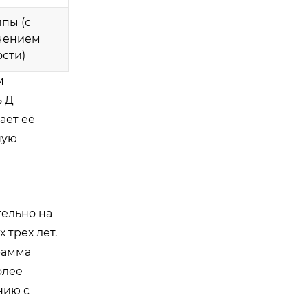
ипы (с
чением
ости)
м
ь Д
ает её
шую
ельно на
 трех лет.
рамма
олее
нию с