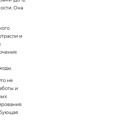
ности. Она
кого
отрасли и
я
точения
ходы.
то не
аботы и
ных
нирования
ебующая