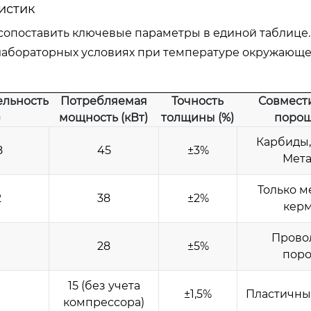
истик
опоставить ключевые параметры в единой таблице
 лабораторных условиях при температуре окружающ
ельность
Потребляемая
Точность
Совмест
)
мощность (кВт)
толщины (%)
поро
Карбиды,
8
45
±3%
Мет
Только м
2
38
±2%
кер
Прово
28
±5%
пор
15 (без учета
±1,5%
Пластичны
компрессора)