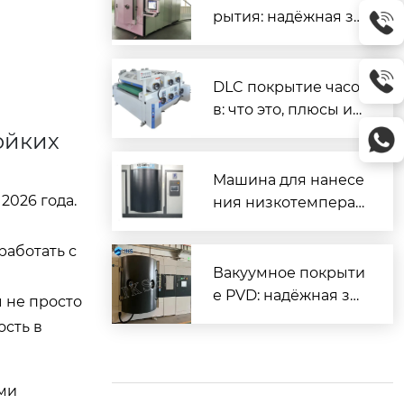
рытия: надёжная за
щита и повышенны
й ресурс деталей
DLC покрытие часо
в: что это, плюсы и
минусы, как ухажив
ойких
ать
Машина для нанесе
2026 года.
ния низкотемперат
урного покрытия D
LC — надёжное реш
работать с
ение для промышл
Вакуумное покрыти
енного применени
е PVD: надёжная за
ы не просто
я
щита и декор для м
сть в
еталлов
ыми