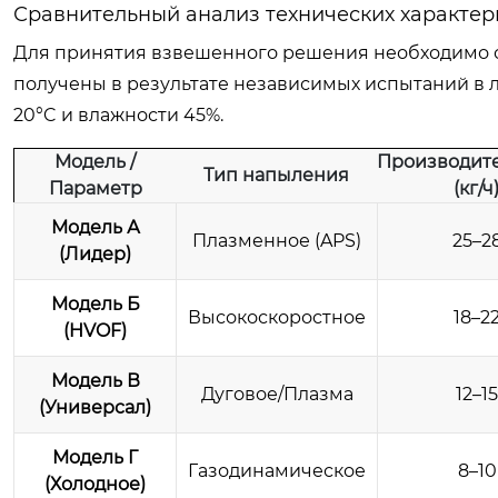
Сравнительный анализ технических характер
Для принятия взвешенного решения необходимо с
получены в результате независимых испытаний в
20°C и влажности 45%.
Модель /
Производит
Тип напыления
Параметр
(кг/ч
Модель А
Плазменное (APS)
25–2
(Лидер)
Модель Б
Высокоскоростное
18–2
(HVOF)
Модель В
Дуговое/Плазма
12–15
(Универсал)
Модель Г
Газодинамическое
8–10
(Холодное)