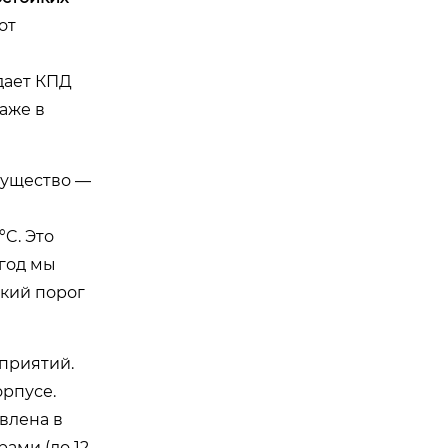
от
дает КПД
аже в
мущество —
C. Это
год мы
окий порог
дприятий.
рпусе.
влена в
ами (до 12