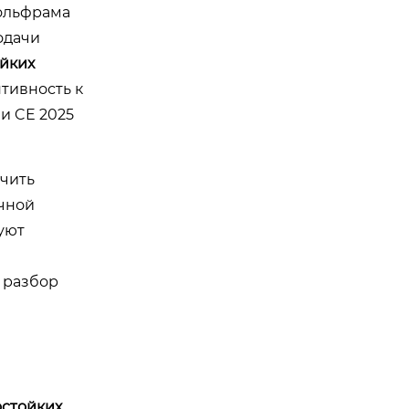
вольфрама
одачи
йких
птивность к
и CE 2025
ечить
учной
уют
 разбор
остойких