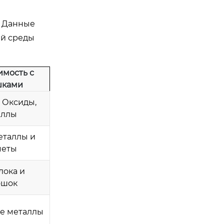
. Данные
ей среды
имость с
шками
 Оксиды,
аллы
еталлы и
меты
лока и
ошок
е металлы