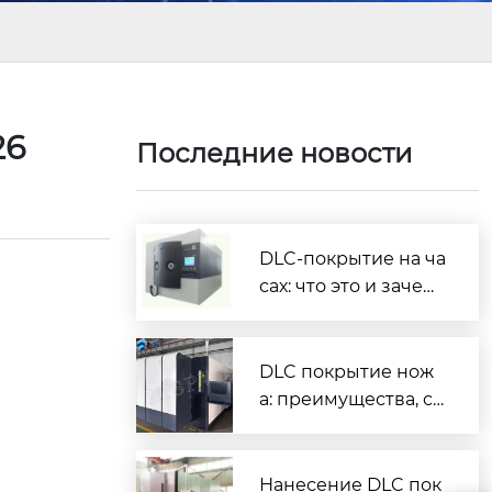
26
Последние новости
DLC-покрытие на ча
сах: что это и зачем
нужно
DLC покрытие нож
а: преимущества, ср
ок службы и как вы
брать
Нанесение DLC пок