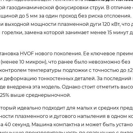
й газодинамической фокусировки струи. В отличие 
щиной до 5 мм за один проход без риска отслоения.
и выходной мощности плазменной дуги 120 кВт, что 
 горелки, замена которой занимает менее 15 минут д
тановка HVOF нового поколения. Ее ключевое преи
(менее 10 микрон), что ранее было невозможно без
контролем температуры подложки с точностью до ±2°
и деформацию тонкостенных деталей. За последний 
де внедрена эта модель. Однако стоит отметить выс
а 25% выше среднерыночной.
оторый идеально подходит для малых и средних пре
ости плазменного и дугового напыления в одном ко
40 секунд. Машина компактна и может быть устано
на меньшую производительность по сравнению с лидер