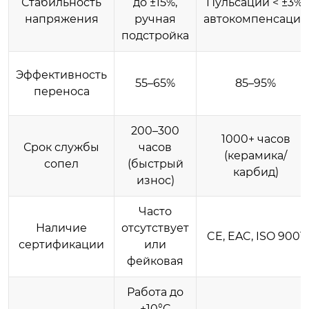
Стабильность
до ±15%,
Пульсации < ±3%,
напряжения
ручная
автокомпенсация
подстройка
Эффективность
55–65%
85–95%
переноса
200–300
1000+ часов
Срок службы
часов
(керамика/
сопел
(быстрый
карбид)
износ)
Часто
Наличие
отсутствует
CE, EAC, ISO 9001
сертификации
или
фейковая
Работа до
+10°C