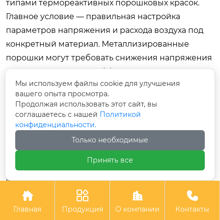
типами термореактивных порошковых красок.
Главное условие — правильная настройка
параметров напряжения и расхода воздуха под
конкретный материал. Металлизированные
порошки могут требовать снижения напряжения
для предотвращения эффекта «снежинки», а
Мы используем файлы cookie для улучшения
текстурированные порошки — увеличения
вашего опыта просмотра.
потока воздуха. Смена типа порошка требует
Продолжая использовать этот сайт, вы
тщательной очистки тракта подачи во избежание
соглашаетесь с нашей
Политикой
конфиденциальности.
загрязнения цвета.
Только необходимые
Какой срок службы основных узлов
оборудования?
Принять все
При соблюдении регламента ТО и
использовании оригинальных расходников, срок
службы электронного блока составляет 8–10 лет,




корпуса пистолета — 5–7 лет. Расходные
Главная
Продукция
О компании
Контакты