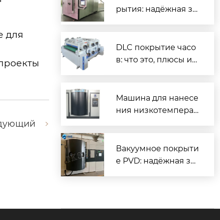
рытия: надёжная за
щита и повышенны
е для
й ресурс деталей
DLC покрытие часо
в: что это, плюсы и
 проекты
минусы, как ухажив
ать
Машина для нанесе
ния низкотемперат
урного покрытия D
дующий
LC — надёжное реш
ение для промышл
Вакуумное покрыти
енного применени
е PVD: надёжная за
я
щита и декор для м
еталлов