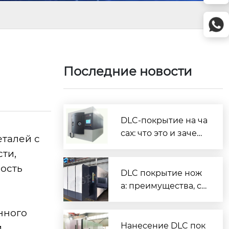
Последние новости
DLC-покрытие на ча
сах: что это и зачем
еталей с
нужно
ти,
ность
DLC покрытие нож
а: преимущества, ср
ок службы и как вы
брать
нного
Нанесение DLC пок
и