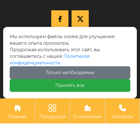


Мы используем файлы cookie для улучшения

+86-15040177271
вашего опыта просмотра.
КНР, провинция Ляонин, г. Шэньян,
Продолжая использовать этот сайт, вы
соглашаетесь с нашей
Политикой

Новый район Шэньбэй, ул. Цююэху, д.
конфиденциальности.
68-17, индекс 110122.
Только необходимые

cici@ikspvd.com
Принять все
Авторское право©Шэньянская научно-техническая комп
ания с ограниченной ответственностью «Айкоси»




Главная
Продукция
О компании
Контакты