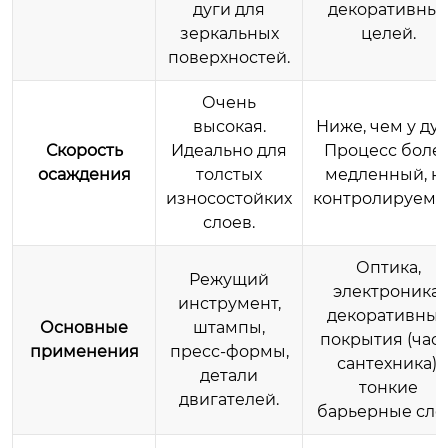
дуги для
декоративных
зеркальных
целей.
поверхностей.
Очень
высокая.
Ниже, чем у дуг
Скорость
Идеально для
Процесс боле
осаждения
толстых
медленный, н
износостойких
контролируемы
слоев.
Оптика,
Режущий
электроника,
инструмент,
декоративны
Основные
штампы,
покрытия (часы
применения
пресс-формы,
сантехника),
детали
тонкие
двигателей.
барьерные сло