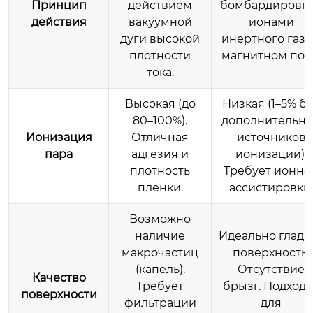
Принцип
действием
бомбардировк
действия
вакуумной
ионами
дуги высокой
инертного газа
плотности
магнитном пол
тока.
Высокая (до
Низкая (1–5% б
80–100%).
дополнительн
Ионизация
Отличная
источников
пара
адгезия и
ионизации).
плотность
Требует ионно
пленки.
ассистировки.
Возможно
наличие
Идеально гладк
макрочастиц
поверхность.
(капель).
Отсутствие
Качество
Требует
брызг. Подходи
поверхности
фильтрации
для