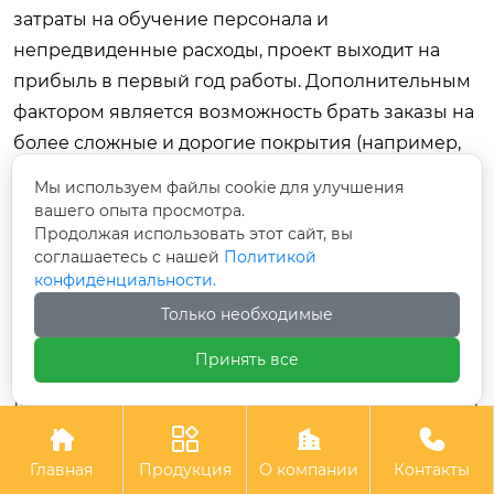
затраты на обучение персонала и
непредвиденные расходы, проект выходит на
прибыль в первый год работы. Дополнительным
фактором является возможность брать заказы на
более сложные и дорогие покрытия (например,
нанокомпозитные), которые невозможно
Мы используем файлы cookie для улучшения
качественно выполнить на устаревшем
вашего опыта просмотра.
Продолжая использовать этот сайт, вы
оборудовании. Маржинальность таких работ
соглашаетесь с нашей
Политикой
выше на 40-60%.
конфиденциальности.
Важно учитывать и скрытые выгоды: снижение
Только необходимые
энергопотребления современных блоков
Принять все
питания на 20-25% по сравнению с моделями 10-
летней давности дает дополнительную экономию




тысяч долларов в год на счетах за электричество.
Долговечность катодов снижает частоту
Главная
Продукция
О компании
Контакты