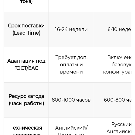
тока)
Срок поставки
16-24 недели
6-10 недел
(Lead Time)
Требует доп.
Включено 
Адаптация под
оплаты и
базовую
ГОСТ/EAC
времени
конфигурац
Ресурс катода
800-1000 часов
600-800 час
(часы работы)
Русский/
Техническая
Английский/
Английски