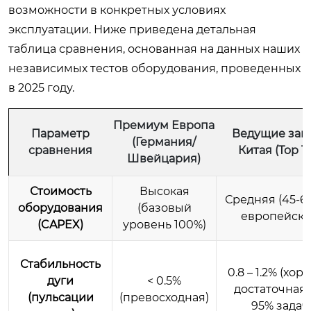
возможности в конкретных условиях
эксплуатации. Ниже приведена детальная
таблица сравнения, основанная на данных наших
независимых тестов оборудования, проведенных
в 2025 году.
Премиум Европа
Параметр
Ведущие зав
(Германия/
сравнения
Китая (Top Ti
Швейцария)
Стоимость
Высокая
Средняя (45-6
оборудования
(базовый
европейско
(CAPEX)
уровень 100%)
Стабильность
0.8 – 1.2% (хор
дуги
< 0.5%
достаточная 
(пульсации
(превосходная)
95% задач