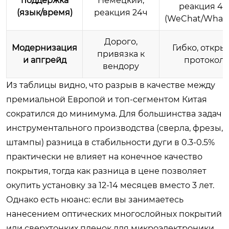
поддержка
Немецкий,
реакция 4-
(язык/время)
реакция 24ч
(WeChat/What
Дорого,
Модернизация
Гибко, откры
привязка к
и апгрейд
протокол
вендору
Из таблицы видно, что разрыв в качестве между
премиальной Европой и топ-сегментом Китая
сократился до минимума. Для большинства задач
инструментального производства (сверла, фрезы,
штампы) разница в стабильности дуги в 0.3-0.5%
практически не влияет на конечное качество
покрытия, тогда как разница в цене позволяет
окупить установку за 12-14 месяцев вместо 3 лет.
Однако есть нюанс: если вы занимаетесь
нанесением оптических многослойных покрытий
или сверхтонких пленок для микроэлектроники,