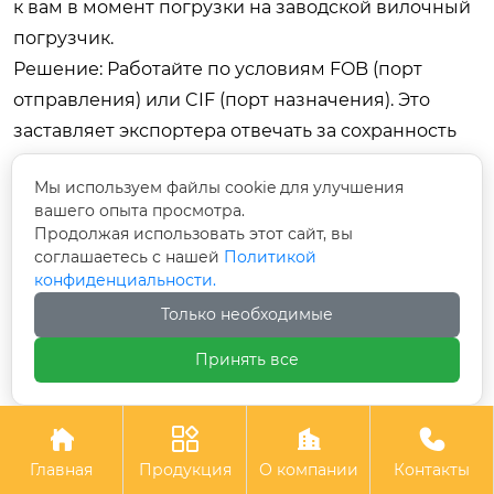
к вам в момент погрузки на заводской вилочный
погрузчик.
Решение:
Работайте по условиям FOB (порт
отправления) или CIF (порт назначения). Это
заставляет экспортера отвечать за сохранность
груза до момента передачи перевозчику или в
Мы используем файлы cookie для улучшения
порту прибытия. Всегда страхуйте груз на полную
вашего опыта просмотра.
стоимость плюс 10% от условий «от склада до
Продолжая использовать этот сайт, вы
склада».
соглашаетесь с нашей
Политикой
конфиденциальности.
Риск 3: Языковой барьер и неверное ТЗ.
Только необходимые
Менеджер завода в Китае может отлично
Принять все
говорить по-английски, но инженер-конструктор,
который читает ваше ТЗ, может знать только
китайский. Перевод через Google Translate




искажает технические термины. Вместо
Главная
Продукция
О компании
Контакты
«закаленная сталь» могут понять «упрочненная»,