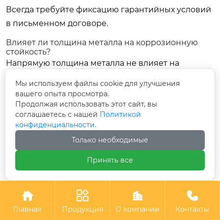
Всегда требуйте фиксацию гарантийных условий
в письменном договоре.
Влияет ли толщина металла на коррозионную
стойкость?
Напрямую толщина металла не влияет на
химическую стойкость к коррозии (это свойство
Мы используем файлы cookie для улучшения
сплава и покрытия), но она критически важна для
вашего опыта просмотра.
механической целостности. Тонкий металл
Продолжая использовать этот сайт, вы
соглашаетесь с нашей
Политикой
(менее 1 мм) легче деформируется, и при
конфиденциальности.
деформации защитное покрытие трескается. В
Только необходимые
месте трещины начинается очаговая коррозия,
которая быстро распространяется под слоем
Принять все
краски или хрома. Поэтому thicker is better (толще
— значит лучше) в контексте сохранения




целостности защитного слоя при внешних
Главная
Продукция
О компании
Контакты
воздействиях.