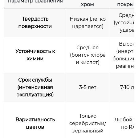
Параметр сравнения
хром
покрыт
Средня
Твердость
Низкая (легко
(устойчив
поверхности
царапается)
ударам
Высока
Средняя
Устойчивость к
(инертн
(боится хлора
химии
большинс
и кислот)
реагент
Срок службы
(интенсивная
3-5 лет
7-10 ле
эксплуатация)
Только
Вариативность
Любой ц
серебристый/
цветов
по RA
зеркальный