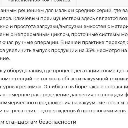
анным решением для малых и средних серий, где в
иалов. Ключевым преимуществом здесь является во
кно и простота загрузки/выгрузки емкостей с матер
смены с непрерывным циклом, проточные системы мо
ючая ручные операции. В нашей практике переход 
в увеличить выпуск продукции на 35%, несмотря на
ние.
у оборудования, где процесс дегазации совмещен 
омпетенций не только в области вакуумной техники,
атурных режимов. Ошибка в выборе такого поставщ
ь равномерное распределение давления по площади ф
 коммерческого предложения на вакуумные прессы 
и нагрева плит, подтвержденный протоколами испы
м стандартам безопасности