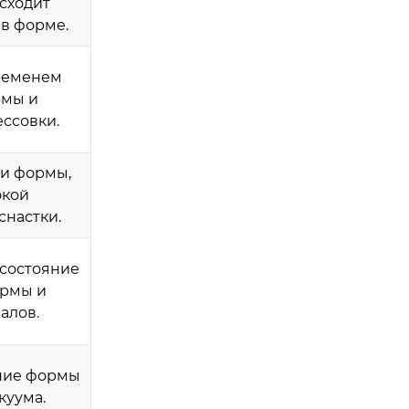
сходит
в форме.
ременем
рмы и
ссовки.
ти формы,
окой
снастки.
 состояние
ормы и
алов.
ние формы
куума.