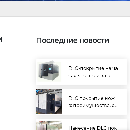
ки
Последние новости
DLC-покрытие на ча
сах: что это и зачем
нужно
DLC покрытие нож
а: преимущества, ср
ок службы и как вы
брать
Нанесение DLC пок