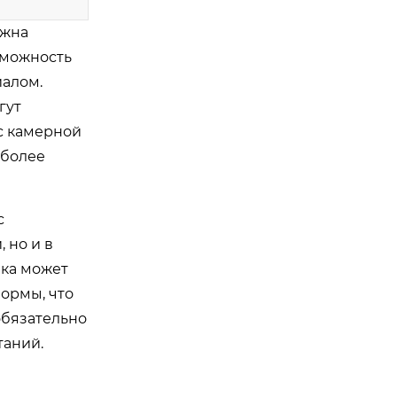
ажна
зможность
иалом.
гут
с камерной
 более
с
 но и в
ика может
ормы, что
обязательно
таний.