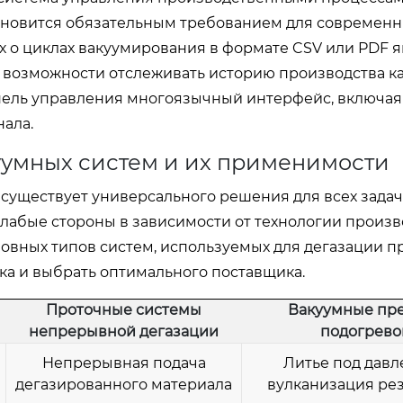
становится обязательным требованием для современ
х о циклах вакуумирования в формате CSV или PDF 
ва возможности отслеживать историю производства к
нель управления многоязычный интерфейс, включая
ала.
уумных систем и их применимости
существует универсального решения для всех задач
лабые стороны в зависимости от технологии произв
овных типов систем, используемых для дегазации п
ска и выбрать оптимального поставщика.
Проточные системы
Вакуумные пре
непрерывной дегазации
подогрев
Непрерывная подача
Литье под давл
дегазированного материала
вулканизация рез