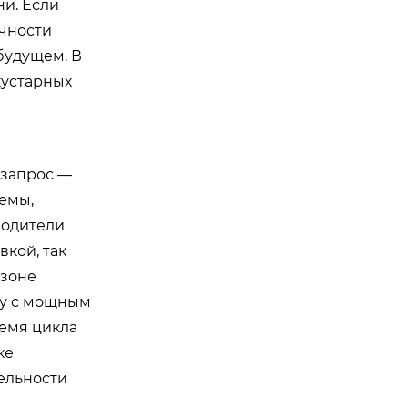
и. Если
очности
будущем. В
кустарных
 запрос —
темы,
водители
кой, так
азоне
вку с мощным
ремя цикла
ке
тельности