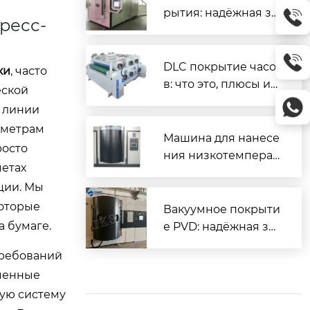
рытия: надёжная за
ресс-
щита и повышенны
й ресурс деталей
DLC покрытие часо
ки
, часто
в: что это, плюсы и
еской
минусы, как ухажив
е линии
ать
аметрам
Машина для нанесе
росто
ния низкотемперат
четах
урного покрытия D
ции. Мы
LC — надёжное реш
которые
ение для промышл
Вакуумное покрыти
енного применени
а бумаге.
е PVD: надёжная за
я
щита и декор для м
требований
еталлов
еменные
ую систему