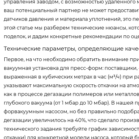
управления заводом, с возможностью удаленного 
ваш потенциальный партнер не может предоставит
датчиков давления и материала уплотнений, это п
этой статье мы разберем технические нюансы, ко
поделок, и дадим конкретные рекомендации по оц
Технические параметры, определяющие каче
Первое, на что необходимо обратить внимание пр
вакуумная установка для пресс-форм: поставщики
выраженная в кубических метрах в час (м³/ч) при
указывают максимальную скорость откачки на атмо
как в процессе дегазации полимеров или металлов
глубокого вакуума (от 1 мбар до 10 мбар). В нашей
форвакуумным насосом, но без правильно подобран
дегазации увеличилось на 40%, что сделало прои
технического задания требуйте график зависимост
откачки) для конкретной модели насоса, который бу