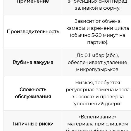
применение
эпоксидных смол перед
заливкой в форму.
Зависит от объема
камеры и времени цикла
Производительность
(обычно 5-20 минут на
партию).
До 0.1 мбар (абс.),
Глубина вакуума
обеспечивает удаление
микропузырьков.
Низкая, требуется
Сложность
регулярная замена масла
обслуживания
в насосах и проверка
уплотнений двери.
«Вспенивание»
Типичные риски
материала при слишком
быстром наборе вакуума.