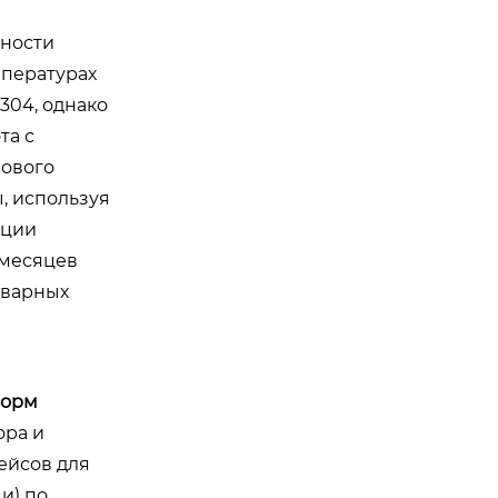
чности
мпературах
304, однако
та с
нового
, используя
ации
 месяцев
сварных
форм
ора и
ейсов для
и) по