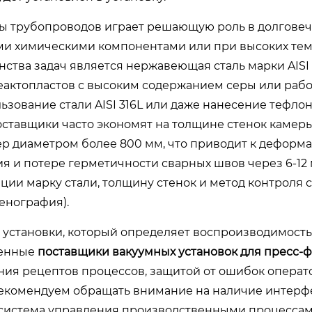
ы трубопроводов играет решающую роль в долгове
ыми химическими компонентами или при высоких те
тва задач является нержавеющая сталь марки AISI 
еактопластов с высоким содержанием серы или рабо
зование стали AISI 316L или даже нанесение тефло
ставщики часто экономят на толщине стенок камеры
ер диаметром более 800 мм, что приводит к деформ
я и потере герметичности сварных швов через 6-12
ции марку стали, толщину стенок и метод контроля 
енография).
» установки, который определяет воспроизводимость
венные
поставщики вакуумных установок для пресс-
ия рецептов процессов, защитой от ошибок операт
екомендуем обращать внимание на наличие интерф
система управления производственными процессам