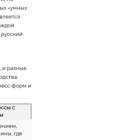
ных «умных
является
аждой
 русский
, и разные
одства.
ресс-форм и
ссы с
ом
ением,
ины, где