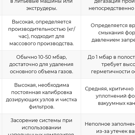
в литьевые машины или
дегазация прои
экструдеры.
непосредственно 
Высокая, определяется
Определяется в
производительностью (кг/
смыкания фо
час), подходит для
давлением запре
массового производства.
Обычно 10-50 мбар,
До 1 мбар в полос
достаточно для удаления
требует выс
основного объема газов.
герметичности о
Высокая, необходима
Средняя, критично
постоянная калибровка
уплотнений ф
дозирующих узлов и чистка
вакуумных кан
фильтров.
Засорение системы при
Неполное заполне
использовании
из-за утечек ва
наполненных композитов.