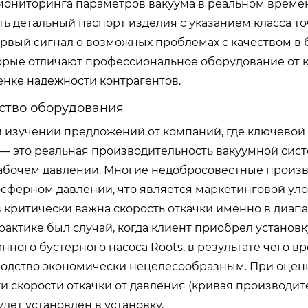
мониторинга параметров вакуума в реальном времен
ь детальный паспорт изделия с указанием класса т
ервый сигнал о возможных проблемах с качеством в 
торые отличают профессиональное оборудование от 
енке надежности контрагентов.
ство оборудования
и изучении предложений от компаний, где ключевой
, — это реальная производительность вакуумной сис
 рабочем давлении. Многие недобросовестные произ
сферном давлении, что является маркетинговой улов
 критически важна скорость откачки именно в диап
 практике был случай, когда клиент приобрел устано
ного бустерного насоса Roots, в результате чего в
зводство экономически нецелесообразным. При оцен
и скорости откачки от давления (кривая производи
дет установлен в установку.