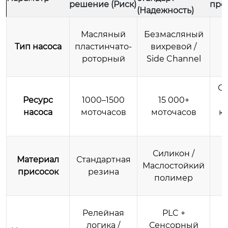
решение (Риск)
про
(Надежность)
Масляный
Безмасляный
Тип насоса
пластинчато-
вихревой /
роторный
Side Channel
Ср
Ресурс
1000–1500
15 000+
насоса
моточасов
моточасов
к
Силикон /
Материал
Стандартная
Маслостойкий
присосок
резина
полимер
Релейная
PLC +
логика /
Сенсорный