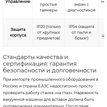
Управление
не
простые
экран с
таймеры
диагностикой
IP20 (только
IP54 (защита
Защита
от крупных
от пыли и
корпуса
це
предметов)
брызг)
Стандарты качества и
сертификация: гарантия
безопасности и долговечности
При импорте промышленного оборудования в
Россию и страны ЕАЭС недостаточно просто
проверить работу станка «на глаз». Надежность
вакуумной машины для вставок должна быть
подтверждена документально. Отсутствие