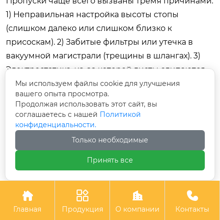
Пропуски чаще всего вызваны тремя причинами:
1) Неправильная настройка высоты стопы
(слишком далеко или слишком близко к
присоскам). 2) Забитые фильтры или утечка в
вакуумной магистрали (трещины в шлангах). 3)
Электростатика, из-за которой листы слипаются.
Проверьте сначала фильтры и целостность
Мы используем файлы cookie для улучшения
вашего опыта просмотра.
шлангов, затем отрегулируйте высоту стола. Если
Продолжая использовать этот сайт, вы
проблема сохраняется, установите
соглашаетесь с нашей
Политикой
ионизирующую штангу для снятия статики.
конфиденциальности.
Только необходимые
Требуется ли специальное обучение для
оператора?
Принять все
Базовое обучение занимает 2–4 часа. Оператор
должен знать правила безопасности, уметь




загружать бумагу, выбирать программу (рецепт)
Главная
Продукция
О компании
Контакты
и выполнять ежедневное обслуживание (очистка,