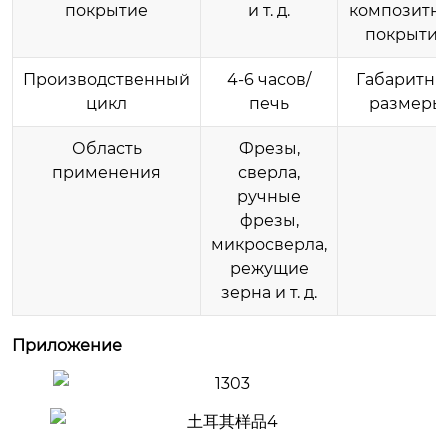
покрытие
и т. д.
композитн
покрытия
Производственный
4-6 часов/
Габаритны
цикл
печь
размеры
Область
Фрезы,
применения
сверла,
ручные
фрезы,
микросверла,
режущие
зерна и т. д.
Приложение