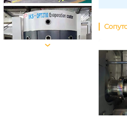
Сопут

Машина для нанесения покрытий
с электронно-лучевым испарение
м