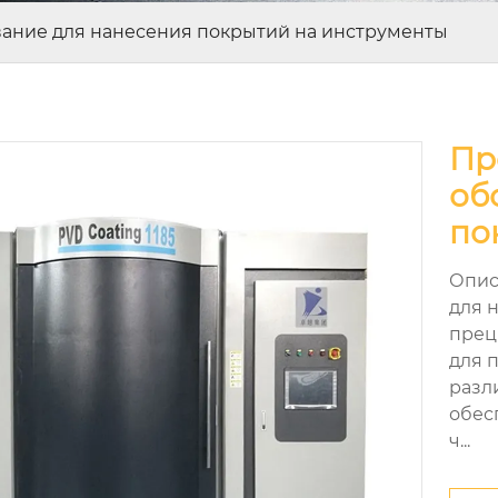
ание для нанесения покрытий на инструменты
Пр
об
по
Опис
для 
прец
для 
разл
обес
ч...