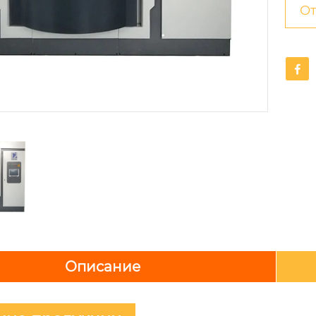
От

Описание