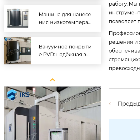
работу. Мы
ать
инструмент
Машина для нанесе
позволяет 
ния низкотемперат
урного покрытия D
Профессион
LC — надёжное реш
решения и 
ение для промышл
Вакуумное покрыти
обеспечива
енного применени
е PVD: надёжная за
стремящихс
я
щита и декор для м
превосходн
еталлов

Преды
Декоративное PVD-покрытие