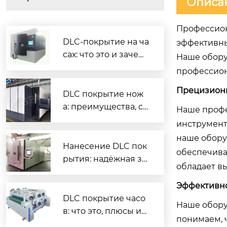
Описа
Профессион
DLC-покрытие на ча
эффективны
сах: что это и зачем
Наше обору
нужно
профессион
Прецизионн
DLC покрытие нож
а: преимущества, ср
Наше профе
ок службы и как вы
инструмент
брать
наше обору
Нанесение DLC пок
обеспечива
рытия: надёжная за
обладает в
щита и повышенны
й ресурс деталей
Эффективно
DLC покрытие часо
Наше обору
в: что это, плюсы и
понимаем, 
минусы, как ухажив