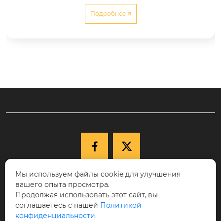
 покрытий на пресс-формы, использует техно
Подробнее 🡥
логию Большая арка+IET, обладает большой п
роизводительностью и высокой эффективнос
тью нанесения покрытия.


Мы используем файлы cookie для улучшения

+86-15040177271
вашего опыта просмотра.
КНР, провинция Ляонин, г. Шэньян,
Продолжая использовать этот сайт, вы
соглашаетесь с нашей
Политикой

Новый район Шэньбэй, ул. Цююэху, д.
конфиденциальности.