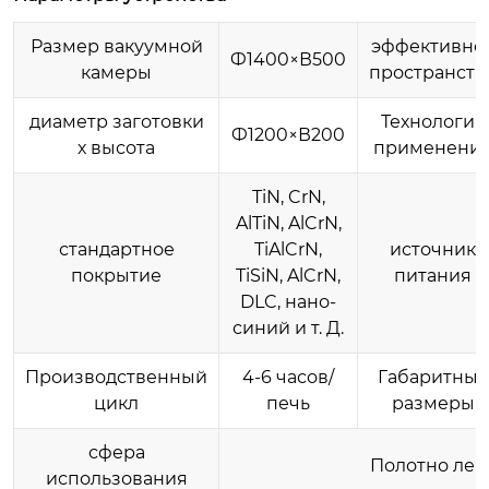
Размер вакуумной
эффективно
Ф1400×В500
камеры
пространств
диаметр заготовки
Технология
Ф1200×В200
х высота
применени
TiN, CrN,
AlTiN, AlCrN,
стандартное
TiAlCrN,
источник
покрытие
TiSiN, AlCrN,
питания
DLC, нано-
синий и т. Д.
Производственный
4-6 часов/
Габаритные
цикл
печь
размеры
сфера
Полотно лен
использования