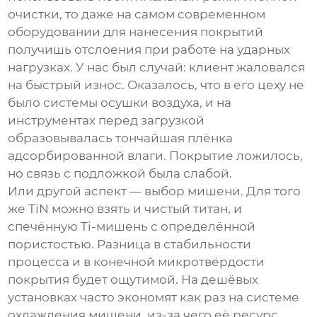
очистки, то даже на самом современном
оборудовании для нанесения покрытий
получишь отслоения при работе на ударных
нагрузках. У нас был случай: клиент жаловался
на быстрый износ. Оказалось, что в его цеху не
было системы осушки воздуха, и на
инструментах перед загрузкой
образовывалась тончайшая плёнка
адсорбированной влаги. Покрытие ложилось,
но связь с подложкой была слабой.
Или другой аспект — выбор мишени. Для того
же TiN можно взять и чистый титан, и
спечённую Ti-мишень с определённой
пористостью. Разница в стабильности
процесса и в конечной микротвёрдости
покрытия будет ощутимой. На дешёвых
установках часто экономят как раз на системе
охлаждения мишени, из-за чего её ресурс