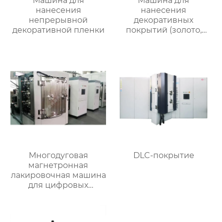
Машина для
Машина для
нанесения
нанесения
непрерывной
декоративных
декоративной пленки
покрытий (золото,
розовое золото,
черный, шампань,
синий, зеленый,
фиолетовый).
Многодуговая
DLC-покрытие
магнетронная
лакировочная машина
для цифровых
изделий