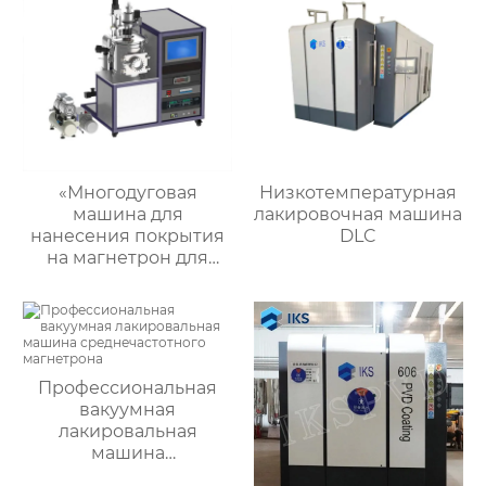
«Многодуговая
Низкотемпературная
машина для
лакировочная машина
нанесения покрытия
DLC
на магнетрон для
мобильных
телефонов:
повышение качества
и
производительности
Профессиональная
процесса»
вакуумная
лакировальная
машина
среднечастотного