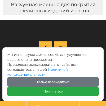
Вакуумная машина для покрытия
ювелирных изделий и часов


Мы используем файлы cookie для улучшения
вашего опыта просмотра.

+86-15040177271
Продолжая использовать этот сайт, вы
КНР, провинция Ляонин, г. Шэньян,
соглашаетесь с нашей
Политикой

конфиденциальности.
Новый район Шэньбэй, ул. Цююэху, д.
68-17, индекс 110122.
Только необходимые

cici@ikspvd.com
Принять все
Авторское право©Шэньянская научно-техническая комп