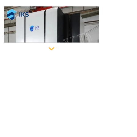
Установка для ионного нанесения
покрытий

Машина для нанесения многодуг
ового ионного покрытия на сверх
твердую пленку Tool