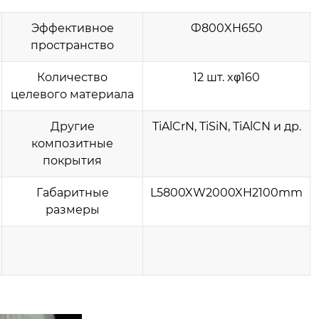
Эффективное
Ф800XH650
пространство
Количество
12 шт. xφ160
целевого материала
Другие
TiAlCrN, TiSiN, TiAlCN и др.
композитные
покрытия
Габаритные
L5800XW2000XH2100mm
размеры