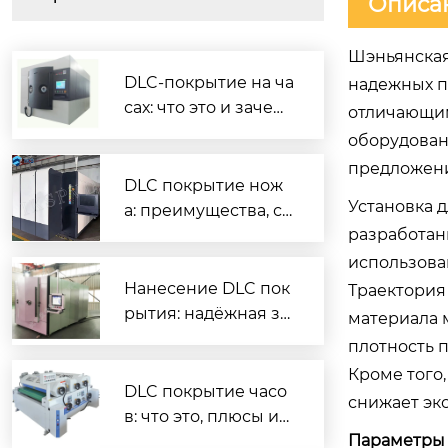
Описа
Шэньянская
DLC-покрытие на ча
надежных п
сах: что это и зачем
отличающим
нужно
оборудован
предложени
DLC покрытие нож
Установка 
а: преимущества, ср
разработан
ок службы и как вы
брать
использова
Нанесение DLC пок
Траектория
рытия: надёжная за
материала 
щита и повышенны
плотность 
й ресурс деталей
Кроме того
DLC покрытие часо
снижает эк
в: что это, плюсы и
Параметры
минусы, как ухажив