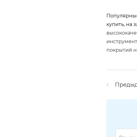
Популярные
купить, на з
высококаче
инструмент
покрытий н
Оборудование для нанесения пок
рытия AlTiN (нитрид алюминия-ти
тана).
Преды