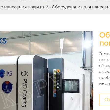
го нанесения покрытий
-
Оборудование для нанесен
Об
по
Этот
покр
обла
эффе
необ
инст
От