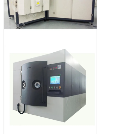
Декоративная вакуумная лакиров
альная машина: создайте идеальн
ое покрытие для вашего продукт
а!