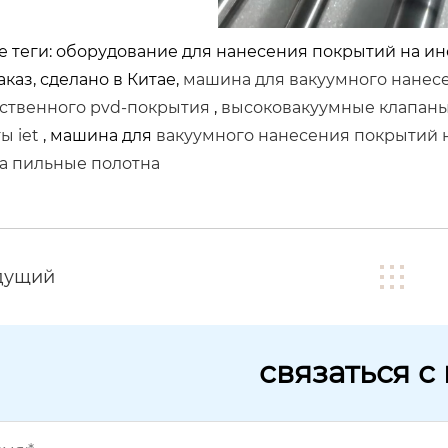
 теги: оборудование для нанесения покрытий на инс
аказ, сделано в Китае,
машина для вакуумного нанес
ственного pvd-покрытия
,
высоковакуумные клапан
ы iet
, машина для
вакуумного нанесения покрытий н
а пильные полотна
дущий
связаться с