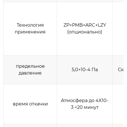
Технология
ZP+PMB+ARC+LZY
применения
(опционально)
к
предельное
5,0×10-4 Па
Ско
давление
Атмосфера до 4X10-
время откачки
3 <20 минут