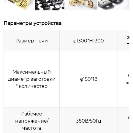
Параметры устройства
э
Размер печи
φ1300*H1300
пр
Максимальный
С
диаметр заготовки
φ150*18
ко
* количество
Рабочее
ф
напряжение/
380В/50Гц
частота