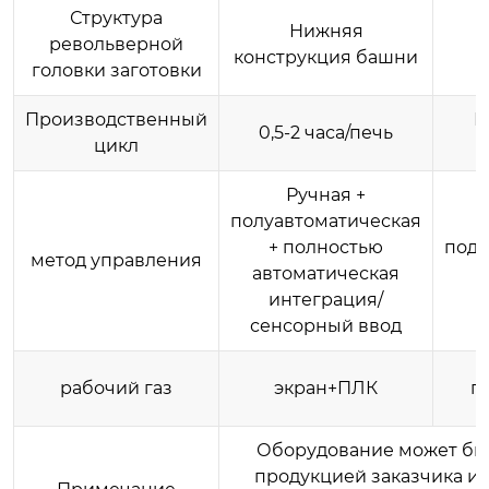
Структура
Нижняя
револьверной
конструкция башни
головки заготовки
Производственный
Г
0,5-2 часа/печь
цикл
Ручная +
полуавтоматическая
+ полностью
под
метод управления
автоматическая
интеграция/
сенсорный ввод
рабочий газ
экран+ПЛК
п
Оборудование может быт
продукцией заказчика и