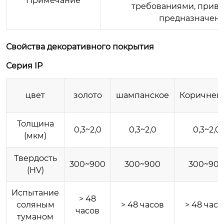
Примечание
требованиями, прив
предназначена 
Свойства декоративного покрытия
Серия IP
цвет
золото
шампанское
Коричнев
Толщина
0,3~2,0
0,3~2,0
0,3~2,0
(мкм)
Твердость
300~900
300~900
300~90
(HV)
Испытание
> 48
соляным
> 48 часов
> 48 часо
часов
туманом