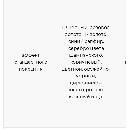
IP-черный, розовое
золото, IP-золото,
синий сапфир,
серебро цвета
эффект
шампанского,
стандартного
коричневый,
т
покрытия
цветной, оружейно-
черный,
циркониевое
золото, розово-
красный и т. д.