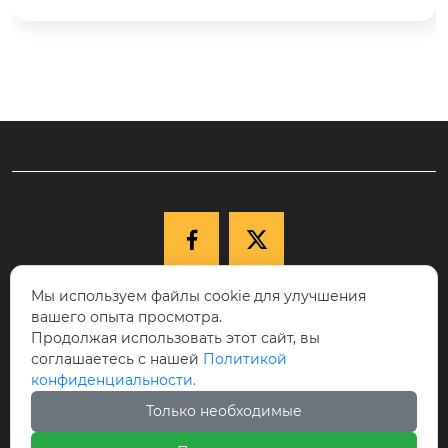
 покрытий. Если вам необходимо покрыть бол
ьшое количество инструментов, рассмотрите
 этот станок.


Мы используем файлы cookie для улучшения

+86-15040177271
вашего опыта просмотра.
КНР, провинция Ляонин, г. Шэньян,
Продолжая использовать этот сайт, вы
соглашаетесь с нашей
Политикой

Новый район Шэньбэй, ул. Цююэху, д.
конфиденциальности.
68-17, индекс 110122.
Только необходимые

cici@ikspvd.com