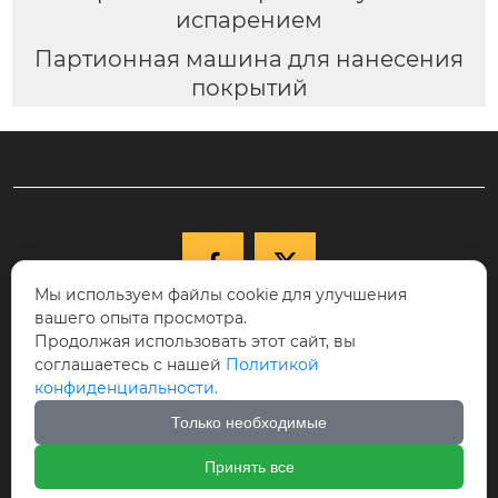
испарением
Партионная машина для нанесения
покрытий


Мы используем файлы cookie для улучшения
вашего опыта просмотра.

+86-15040177271
Продолжая использовать этот сайт, вы
КНР, провинция Ляонин, г. Шэньян,
соглашаетесь с нашей
Политикой

конфиденциальности.
Новый район Шэньбэй, ул. Цююэху, д.
68-17, индекс 110122.
Только необходимые

cici@ikspvd.com
Принять все