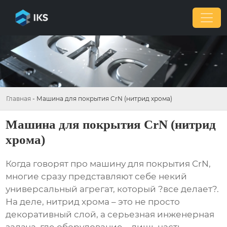
Главная
-
Машина для покрытия CrN (нитрид хрома)
Машина для покрытия CrN (нитрид
хрома)
Когда говорят про
машину для покрытия CrN
,
многие сразу представляют себе некий
универсальный агрегат, который ?все делает?.
На деле, нитрид хрома – это не просто
декоративный слой, а серьезная инженерная