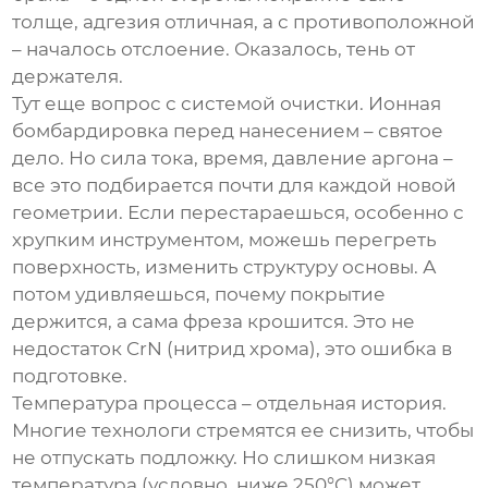
толще, адгезия отличная, а с противоположной
– началось отслоение. Оказалось, тень от
держателя.
Тут еще вопрос с системой очистки. Ионная
бомбардировка перед нанесением – святое
дело. Но сила тока, время, давление аргона –
все это подбирается почти для каждой новой
геометрии. Если перестараешься, особенно с
хрупким инструментом, можешь перегреть
поверхность, изменить структуру основы. А
потом удивляешься, почему покрытие
держится, а сама фреза крошится. Это не
недостаток
CrN (нитрид хрома)
, это ошибка в
подготовке.
Температура процесса – отдельная история.
Многие технологи стремятся ее снизить, чтобы
не отпускать подложку. Но слишком низкая
температура (условно, ниже 250°C) может