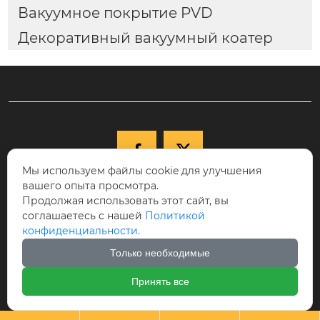
Вакуумное покрытие PVD
Декоративный вакуумный коатер


Мы используем файлы cookie для улучшения
вашего опыта просмотра.

+86-15040177271
Продолжая использовать этот сайт, вы
КНР, провинция Ляонин, г. Шэньян,
соглашаетесь с нашей
Политикой

конфиденциальности.
Новый район Шэньбэй, ул. Цююэху, д.
68-17, индекс 110122.
Только необходимые

cici@ikspvd.com
Принять все
Авторское право©Шэньянская научно-техническая комп