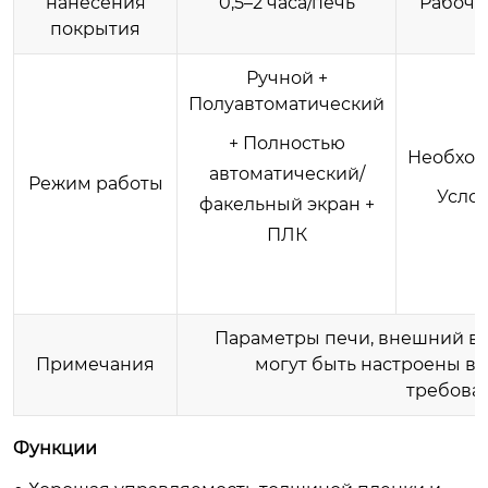
нанесения
0,5–2 часа/печь
Рабочи
покрытия
Ручной +
Полуавтоматический
+ Полностью
Необхо
автоматический/
Режим работы
Усло
факельный экран +
ПЛК
Параметры печи, внешний ви
Примечания
могут быть настроены в 
требова
Функции