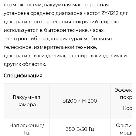
возможностям, вакуумная магнетронная
установка среднего диапазона частот ZY-1212 для
декоративного нанесения покрытий широко
используется в бытовой технике, часах,
электроприборах, клавиатурах мобильных
телефонов, измерительной технике,
декоративных изделиях, ювелирных изделиях и
других областях.
Спецификация
Эффект
Вакуумная
покры
φ1200 × H1200
камера
Косм
Напряжение/
Фактич
380 В/50 Гц
Гц
мощно