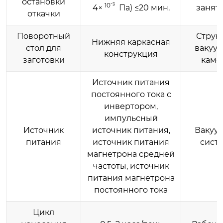
остановки
10⁻³
4×
Па) ≤20 мин.
занят
откачки
Поворотный
Струк
Нижняя каркасная
стол для
вакуу
конструкция
заготовки
каме
Источник питания
постоянного тока с
инвертором,
импульсный
Источник
источник питания,
Вакуу
питания
источник питания
сист
магнетрона средней
частоты, источник
питания магнетрона
постоянного тока
Цикл