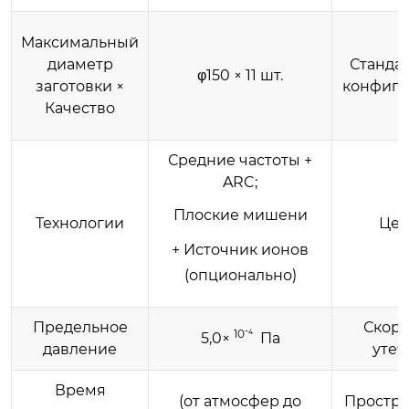
Максимальный
диаметр
Станда
φ150 × 11 шт.
заготовки ×
конфигу
Качество
Средние частоты +
ARC;
Плоские мишени
Технологии
Цел
+ Источник ионов
(опционально)
Предельное
Скоро
10⁻⁴
5,0×
Па
давление
утеч
Время
(от атмосфер до
Простра