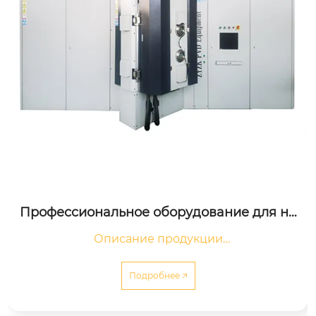
Профессиональное оборудование для на
несения твердого покрытия
Описание продукции

Профессиональное оборудование для нанесе
ния твердого покрытия

Подробнее 🡥
Это профессионал...