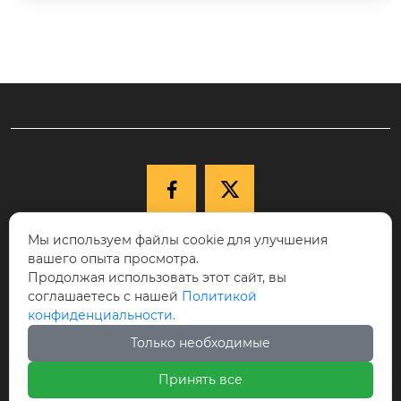


Мы используем файлы cookie для улучшения

+86-15040177271
вашего опыта просмотра.
КНР, провинция Ляонин, г. Шэньян,
Продолжая использовать этот сайт, вы
соглашаетесь с нашей
Политикой

Новый район Шэньбэй, ул. Цююэху, д.
конфиденциальности.
68-17, индекс 110122.
Только необходимые

cici@ikspvd.com
Принять все