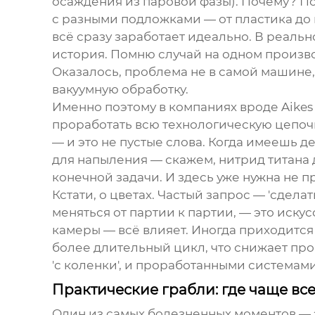
осаждения из паровой фазы). Почему? Пот
с разными подложками — от пластика до м
всё сразу заработает идеально. В реаль
история. Помню случай на одном произво
Оказалось, проблема не в самой машине,
вакуумную обработку.
Именно поэтому в компаниях вроде Aikes 
проработать всю технологическую цепоч
— и это не пустые слова. Когда имеешь 
для напыления — скажем, нитрид титана 
конечной задачи. И здесь уже нужна не п
Кстати, о цветах. Частый запрос — 'сделат
меняться от партии к партии, — это иск
камеры — всё влияет. Иногда приходится
более длительный цикл, что снижает про
'с коленки', и проработанными система
Практические грабли: где чаще вс
Один из самых болезненных моментов — 