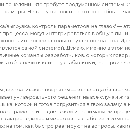
ыми панелями. Это требует продуманной системы 
камеры. Не все установки на это способны — ча
зка/выгрузка, контроль параметров 'на глазок' — 
г процесса, могут интегрироваться в общую линию
жность интерфейса только путает оператора. Иде
руются самой системой. Думаю, именно в этом н
личные команды разработчиков, о которых говор
ок, а обеспечить клиенту стабильный, воспроизво
я декоративного покрытия — это всегда баланс 
ает универсального решения на все случаи жизни
щика, который готов погрузиться в твою задачу, а
, но с грамотной поддержкой и пониманием проце
 что акцент сделан именно на разработке и компл
х: на том, как быстро реагируют на вопросы, как