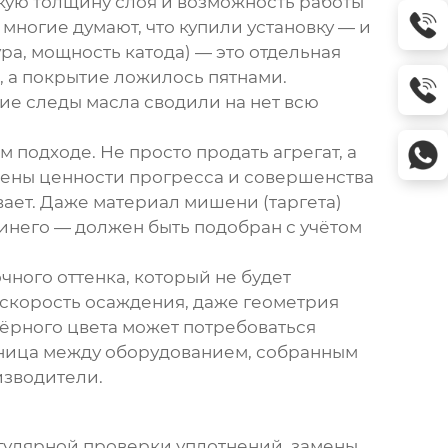
онкую толщину слоя и возможность работы
многие думают, что купили установку — и
ра, мощность катода) — это отдельная
, а покрытие ложилось пятнами.
ие следы масла сводили на нет всю
м подходе. Не просто продать агрегат, а
жены ценности прогресса и совершенства
вает. Даже материал мишени (таргета)
синего — должен быть подобран с учётом
точного оттенка, который не будет
, скорость осаждения, даже геометрия
чёрного цвета может потребоваться
азница между оборудованием, собранным
изводители.
егулярной проверки уплотнений, замены