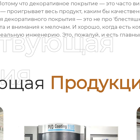
Потому что декоративное покрытие — это часто ви
— проигрывает весь продукт, каким бы качествен
ля декоративного покрытия — это не про 'блестяш
та и внимания к мелочам. И хорошо, когда есть к
ствующая
 реальную инженерию. Это, пожалуй, и есть главн
ия
ующая
Продукц