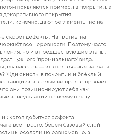
, потом появляются примеси в покрытии, а
ля декоративного покрытия
ели, конечно, дают регламенты, но на
е скроет дефекты. Напротив, на
еркнёт все неровности. Поэтому часто
апыления, но и в предшествующие этапы:
даст нужного 'премиального' вида.
ы для насосов — это постоянные затраты.
да? Жди окислы в покрытии и блёклый
 поставщика, который не просто продаёт
, что они позиционируют себя как
тные консультации по всему циклу.
чик хотел добиться эффекта
аге всё просто: берём базовый слой
частицы оседали не равномерно, а