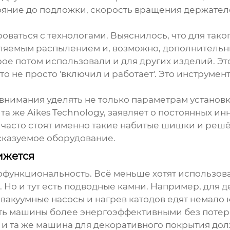
ояние до подложки, скорость вращения держател
оваться с технологами. Выяснилось, что для тако
ляемым распылением и, возможно, дополнительны
ое потом использовали и для других изделий. Это
о не просто 'включил и работает'. Это инструмен
е внимания уделять не только параметрам установк
 та же Aikes Technology, заявляет о постоянных ин
м часто стоят именно такие набитые шишки и реш
сказуемое оборудование.
ижется
офункциональность. Всё меньше хотят использова
Но и тут есть подводные камни. Например, для д
вакуумные насосы и нагрев катодов едят немало
лать машины более энергоэффективными без потер
 и та же машина для декоративного покрытия дол