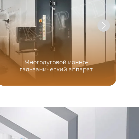
Многодуговой ионно-
С
гальванический аппарат