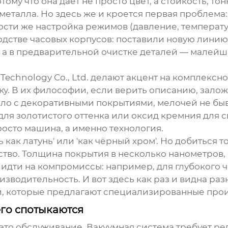
ому что она даёт не просто цвет, а стойкость, т
еталла. Но здесь же и кроется первая проблема: 
ности же настройка режимов (давление, температу
дстве часовых корпусов: поставили новую линию
 а в предварительной очистке деталей — малейш
Technology Co., Ltd. делают акцент на комплексно
ку. В их философии, если верить описанию, зало
дело с декоративными покрытиями, мелочей не бы
для золотистого оттенка или оксид кремния для 
росто машина, а именно технология.
ь как латунь' или 'как чёрный хром'. Но добиться 
усство. Толщина покрытия в несколько нанометров
 идти на компромиссы: например, для глубокого 
изводительность. И вот здесь как раз и видна р
ми, которые предлагают специализированные про
его спотыкаются
это обслуживание. Вакуумная система требует р