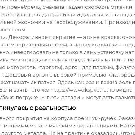
им пренебречь, сначала падает скорость откачки
мало случаев, когда красивая и дорогая машина д
альной экономии на техобслуживании. Производит
янет гром.
и. Декоративное покрытие — это не краска, оно н
вным зеркальным слоем, а на шероховатой — подч
жно инвестировать не только в саму установку н
ку. Без этого даже самая продвинутая машина не 
е материалы (таргеты), аргон для плазмы, фильтр
тат. Дешёвый аргон с высокой примесью кислоро
жет начать сыпаться. Здесь как раз и важна роль
ли взять того же https://www.ikspvd.ru, то видно
лубоко погружены в эти детали и могут дать грамо
олкнулась с реальностью
вного покрытия на корпуса премиум-ручек. Заказ
 с мелкими металлическими вкраплениями. На бум
другого металла. Но на практике оказалось, что 