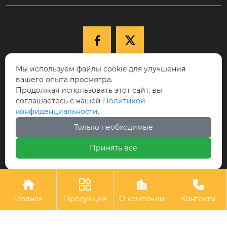


Мы используем файлы cookie для улучшения

+86-15040177271
вашего опыта просмотра.
КНР, провинция Ляонин, г. Шэньян,
Продолжая использовать этот сайт, вы
соглашаетесь с нашей
Политикой

Новый район Шэньбэй, ул. Цююэху, д.
конфиденциальности.
68-17, индекс 110122.
Только необходимые

cici@ikspvd.com
Принять все
Авторское право©Шэньянская научно-техническая комп
ания с ограниченной ответственностью «Айкоси»




Главная
Продукция
О компании
Контакты