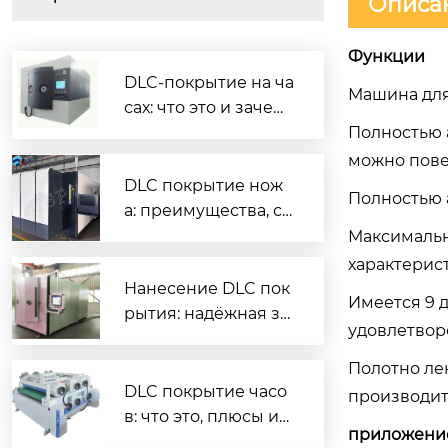
Описа
Функции
DLC-покрытие на ча
Машина для
сах: что это и зачем
нужно
Полностью 
можно повер
DLC покрытие нож
Полностью а
а: преимущества, ср
ок службы и как вы
Максимальн
брать
характерис
Нанесение DLC пок
Имеется 9 
рытия: надёжная за
удовлетвор
щита и повышенны
й ресурс деталей
Полотно ле
DLC покрытие часо
производит
в: что это, плюсы и
приложени
минусы, как ухажив