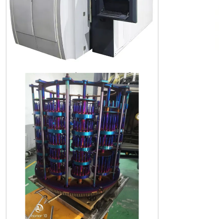
Поставщик услуг по нанесению P
VD-покрытий