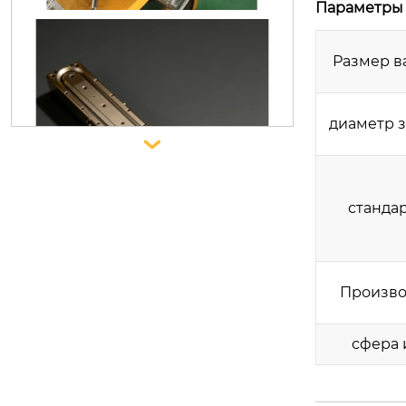
Параметры 
Источник ионов в анодном слое
Размер в
диаметр з

станда
Произво
Машина для нанесения непреры
сфера 
вной декоративной пленки