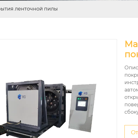
рытия ленточной пилы
Ма
по
Опис
покр
инст
авто
откр
повер
сбоку.
От