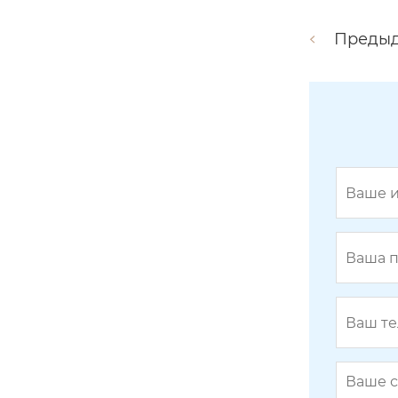
Преды
Машина для декоративного покр
ытия фурнитуры