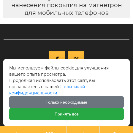
нанесения покрытия на магнетрон
для мобильных телефонов


Мы используем файлы cookie для улучшения
вашего опыта просмотра.

+86-15040177271
Продолжая использовать этот сайт, вы
КНР, провинция Ляонин, г. Шэньян,
соглашаетесь с нашей
Политикой

конфиденциальности.
Новый район Шэньбэй, ул. Цююэху, д.
68-17, индекс 110122.
Только необходимые

cici@ikspvd.com
Принять все
Авторское право©Шэньянская научно-техническая комп