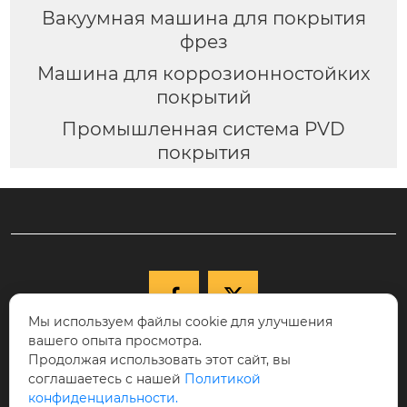
Вакуумная машина для покрытия
фрез
Машина для коррозионностойких
покрытий
Промышленная система PVD
покрытия


Мы используем файлы cookie для улучшения
вашего опыта просмотра.

+86-15040177271
Продолжая использовать этот сайт, вы
КНР, провинция Ляонин, г. Шэньян,
соглашаетесь с нашей
Политикой

конфиденциальности.
Новый район Шэньбэй, ул. Цююэху, д.