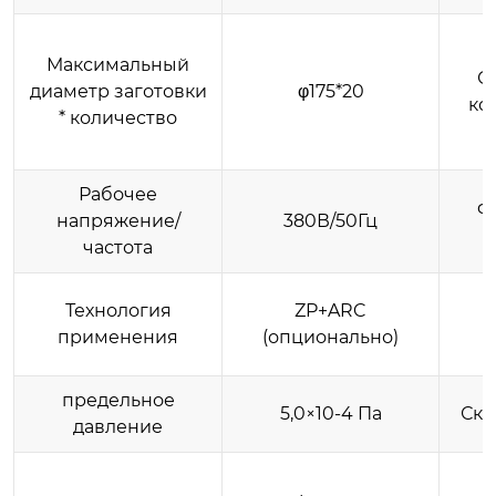
Максимальный
С
диаметр заготовки
φ175*20
ко
* количество
Рабочее
ф
напряжение/
380В/50Гц
частота
Технология
ZP+ARC
применения
(опционально)
к
предельное
5,0×10-4 Па
Ско
давление