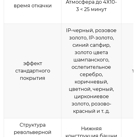
Атмосфера до 4X10-
время откачки
3 < 25 минут
IP-черный, розовое
золото, IP-золото,
синий сапфир,
золото цвета
шампанского,
эффект
ослепительное
стандартного
т
серебро,
покрытия
коричневый,
цветной, черный,
циркониевое
золото, розово-
красный и т. д.
Структура
Нижняя
револьверной
конструкция башни