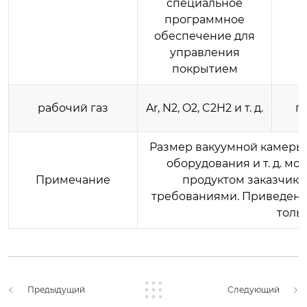
специальное
программное
обеспечение для
управления
покрытием
рабочий газ
Ar, N2, O2, C2H2 и т. д.
п
Размер вакуумной камеры
оборудования и т. д. мо
Примечание
продуктом заказчика
требованиями. Приведен
толь
Предыдущий
Следующий